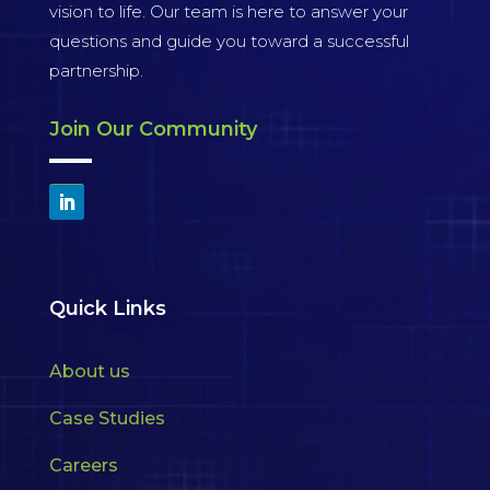
vision to life. Our team is here to answer your
questions and guide you toward a successful
partnership.
Join Our Community
Quick Links
About us
Case Studies
Careers