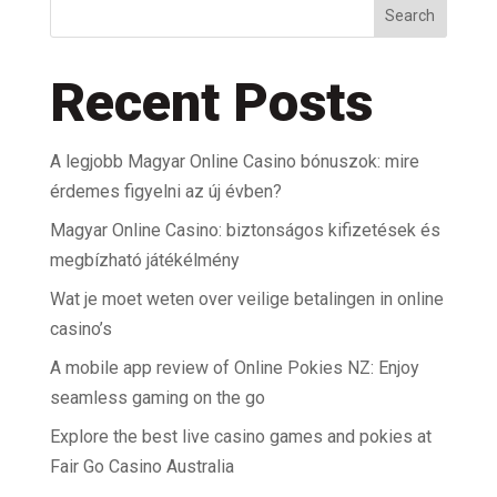
Search
Recent Posts
A legjobb Magyar Online Casino bónuszok: mire
érdemes figyelni az új évben?
Magyar Online Casino: biztonságos kifizetések és
megbízható játékélmény
Wat je moet weten over veilige betalingen in online
casino’s
A mobile app review of Online Pokies NZ: Enjoy
seamless gaming on the go
Explore the best live casino games and pokies at
Fair Go Casino Australia