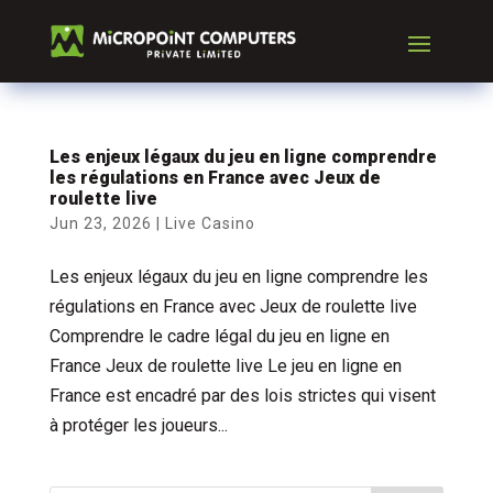
Les enjeux légaux du jeu en ligne comprendre
les régulations en France avec Jeux de
roulette live
Jun 23, 2026
|
Live Casino
Les enjeux légaux du jeu en ligne comprendre les
régulations en France avec Jeux de roulette live
Comprendre le cadre légal du jeu en ligne en
France Jeux de roulette live Le jeu en ligne en
France est encadré par des lois strictes qui visent
à protéger les joueurs...