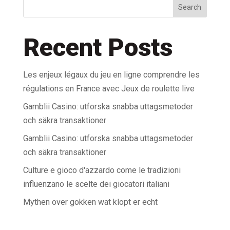
Search
Recent Posts
Les enjeux légaux du jeu en ligne comprendre les
régulations en France avec Jeux de roulette live
Gamblii Casino: utforska snabba uttagsmetoder
och säkra transaktioner
Gamblii Casino: utforska snabba uttagsmetoder
och säkra transaktioner
Culture e gioco d'azzardo come le tradizioni
influenzano le scelte dei giocatori italiani
Mythen over gokken wat klopt er echt