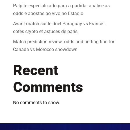
Palpite especializado para a partida: analise as
odds e apostas ao vivo no Estádio
Avant-match sur le duel Paraguay vs France :
cotes crypto et astuces de paris
Match prediction review: odds and betting tips for
Canada vs Morocco showdown
Recent
Comments
No comments to show.