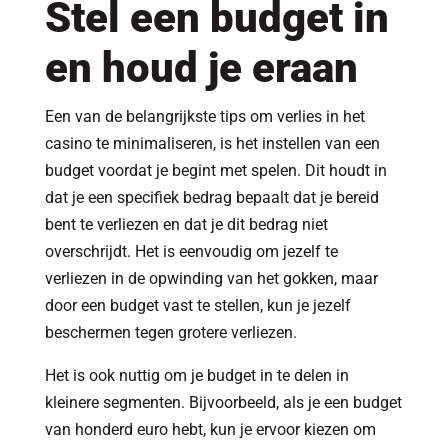
Stel een budget in
en houd je eraan
Een van de belangrijkste tips om verlies in het
casino te minimaliseren, is het instellen van een
budget voordat je begint met spelen. Dit houdt in
dat je een specifiek bedrag bepaalt dat je bereid
bent te verliezen en dat je dit bedrag niet
overschrijdt. Het is eenvoudig om jezelf te
verliezen in de opwinding van het gokken, maar
door een budget vast te stellen, kun je jezelf
beschermen tegen grotere verliezen.
Het is ook nuttig om je budget in te delen in
kleinere segmenten. Bijvoorbeeld, als je een budget
van honderd euro hebt, kun je ervoor kiezen om