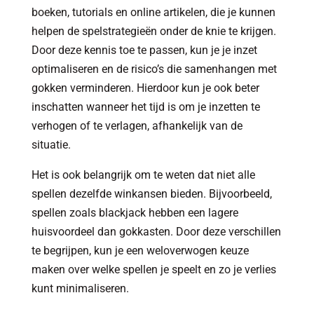
boeken, tutorials en online artikelen, die je kunnen
helpen de spelstrategieën onder de knie te krijgen.
Door deze kennis toe te passen, kun je je inzet
optimaliseren en de risico’s die samenhangen met
gokken verminderen. Hierdoor kun je ook beter
inschatten wanneer het tijd is om je inzetten te
verhogen of te verlagen, afhankelijk van de
situatie.
Het is ook belangrijk om te weten dat niet alle
spellen dezelfde winkansen bieden. Bijvoorbeeld,
spellen zoals blackjack hebben een lagere
huisvoordeel dan gokkasten. Door deze verschillen
te begrijpen, kun je een weloverwogen keuze
maken over welke spellen je speelt en zo je verlies
kunt minimaliseren.