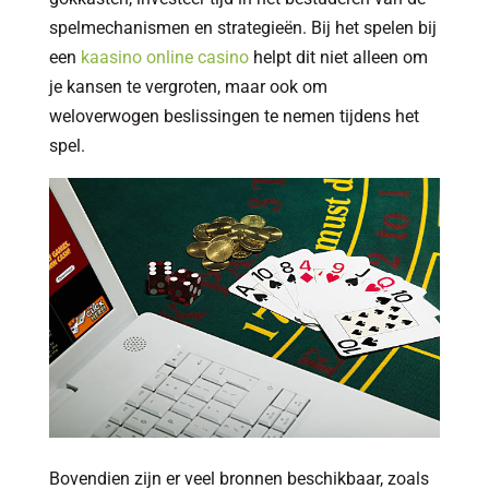
spelmechanismen en strategieën. Bij het spelen bij
een
kaasino online casino
helpt dit niet alleen om
je kansen te vergroten, maar ook om
weloverwogen beslissingen te nemen tijdens het
spel.
Bovendien zijn er veel bronnen beschikbaar, zoals