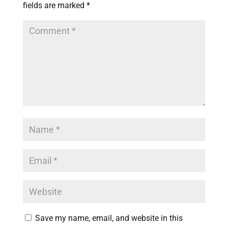
fields are marked
*
Save my name, email, and website in this