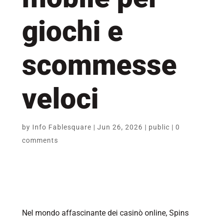
giochi e
scommesse
veloci
by
Info Fablesquare
|
Jun 26, 2026
|
public
|
0
comments
Nel mondo affascinante dei casinò online, Spins