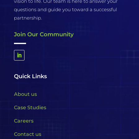
vision to life. Our team is here to answer your
questions and guide you toward a successful
partnership.
Join Our Community
Quick Links
About us
Case Studies
Careers
Contact us