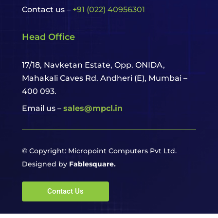
Contact us –
+91 (022) 40956301
Head Office
17/18, Navketan Estate, Opp. ONIDA,
Mahakali Caves Rd. Andheri (E),
Mumbai –
400 093.
Email us –
sales@mpcl.in
© Copyright: Micropoint Computers Pvt Ltd.
Designed by
Fablesquare.
Contact Us