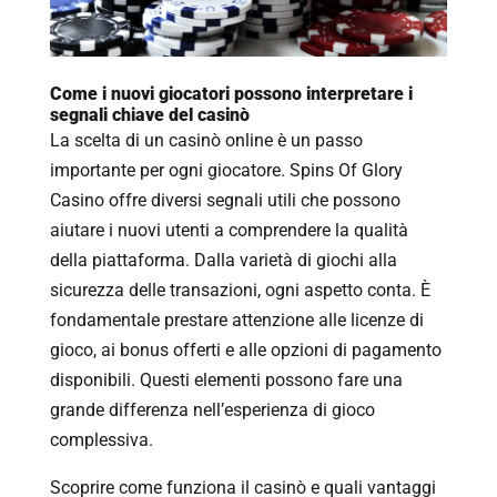
Come i nuovi giocatori possono interpretare i
segnali chiave del casinò
La scelta di un casinò online è un passo
importante per ogni giocatore. Spins Of Glory
Casino offre diversi segnali utili che possono
aiutare i nuovi utenti a comprendere la qualità
della piattaforma. Dalla varietà di giochi alla
sicurezza delle transazioni, ogni aspetto conta. È
fondamentale prestare attenzione alle licenze di
gioco, ai bonus offerti e alle opzioni di pagamento
disponibili. Questi elementi possono fare una
grande differenza nell’esperienza di gioco
complessiva.
Scoprire come funziona il casinò e quali vantaggi