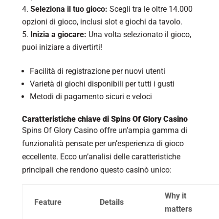
Seleziona il tuo gioco:
Scegli tra le oltre 14.000
opzioni di gioco, inclusi slot e giochi da tavolo.
Inizia a giocare:
Una volta selezionato il gioco,
puoi iniziare a divertirti!
Facilità di registrazione per nuovi utenti
Varietà di giochi disponibili per tutti i gusti
Metodi di pagamento sicuri e veloci
Caratteristiche chiave di Spins Of Glory Casino
Spins Of Glory Casino offre un’ampia gamma di
funzionalità pensate per un’esperienza di gioco
eccellente. Ecco un’analisi delle caratteristiche
principali che rendono questo casinò unico:
Why it
Feature
Details
matters