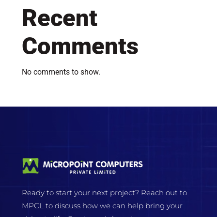
Recent
Comments
No comments to show.
Ready to start your next project? Reach out to
MPCL to discuss how we can help bring your