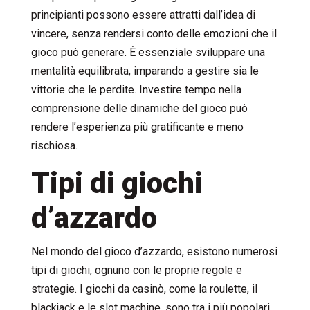
principianti possono essere attratti dall’idea di
vincere, senza rendersi conto delle emozioni che il
gioco può generare. È essenziale sviluppare una
mentalità equilibrata, imparando a gestire sia le
vittorie che le perdite. Investire tempo nella
comprensione delle dinamiche del gioco può
rendere l’esperienza più gratificante e meno
rischiosa.
Tipi di giochi
d’azzardo
Nel mondo del gioco d’azzardo, esistono numerosi
tipi di giochi, ognuno con le proprie regole e
strategie. I giochi da casinò, come la roulette, il
blackjack e le slot machine, sono tra i più popolari.