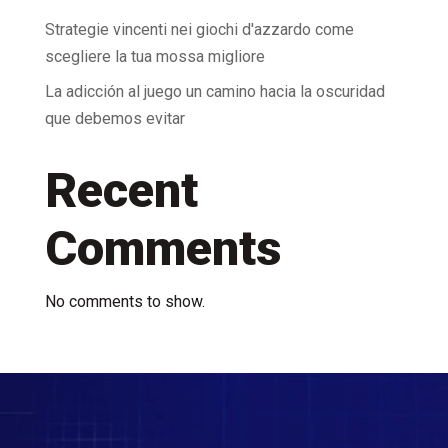
Strategie vincenti nei giochi d'azzardo come
scegliere la tua mossa migliore
La adicción al juego un camino hacia la oscuridad
que debemos evitar
Recent
Comments
No comments to show.
Video
Player