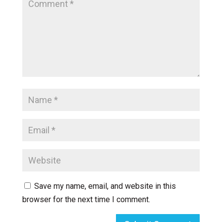
Save my name, email, and website in this
browser for the next time I comment.