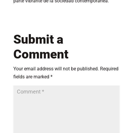
parte vibrante de la sociedad contemporánea.
Submit a
Comment
Your email address will not be published.
Required
fields are marked
*