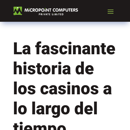
La fascinante
historia de
los casinos a
lo largo del
tiempo