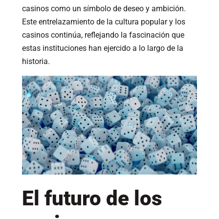
casinos como un símbolo de deseo y ambición.
Este entrelazamiento de la cultura popular y los
casinos continúa, reflejando la fascinación que
estas instituciones han ejercido a lo largo de la
historia.
El futuro de los