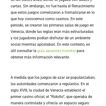
cartas. Sin embargo, no fue hasta el Renacimiento
que estos juegos comenzaron a formalizarse en lo
que hoy conocemos como casinos. En este
periodo, se crearon las primeras salas de juego en
Venecia, donde las reglas eran más estructuradas
y los jugadores podían disfrutar de un ambiente
social mientras apostaban. En este contexto, es
útil consultar la
guía apuestas mundial
para
obtener más información relevante.
A medida que los juegos de azar se popularizaban,
las autoridades comenzaron a regularlos. En el
siglo XVIII, la ciudad de Venecia estableció el
primer casino oficial, el “Ridotto”, que operaba de
manera controlada y ofrecía un espacio seguro