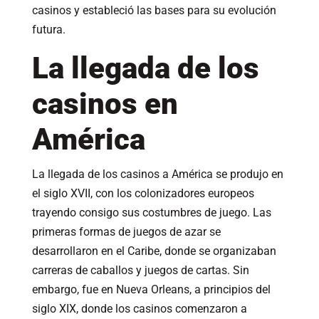
casinos y estableció las bases para su evolución
futura.
La llegada de los
casinos en
América
La llegada de los casinos a América se produjo en
el siglo XVII, con los colonizadores europeos
trayendo consigo sus costumbres de juego. Las
primeras formas de juegos de azar se
desarrollaron en el Caribe, donde se organizaban
carreras de caballos y juegos de cartas. Sin
embargo, fue en Nueva Orleans, a principios del
siglo XIX, donde los casinos comenzaron a