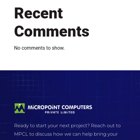
Recent
Comments
No comments to show.
Ready to start your next project? Reach out to
MPCL to discuss how we can help bring your