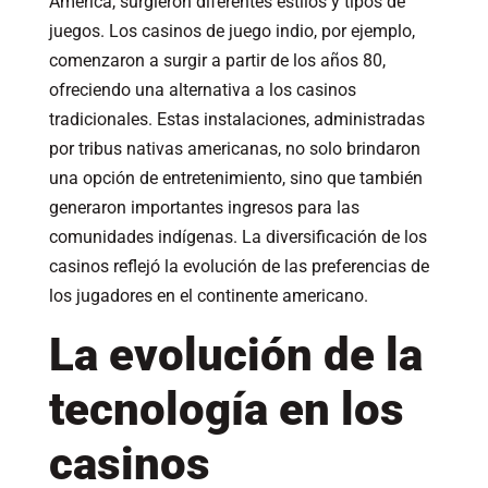
América, surgieron diferentes estilos y tipos de
juegos. Los casinos de juego indio, por ejemplo,
comenzaron a surgir a partir de los años 80,
ofreciendo una alternativa a los casinos
tradicionales. Estas instalaciones, administradas
por tribus nativas americanas, no solo brindaron
una opción de entretenimiento, sino que también
generaron importantes ingresos para las
comunidades indígenas. La diversificación de los
casinos reflejó la evolución de las preferencias de
los jugadores en el continente americano.
La evolución de la
tecnología en los
casinos