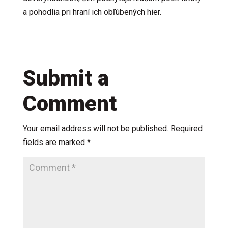
a pohodlia pri hraní ich obľúbených hier.
Submit a
Comment
Your email address will not be published.
Required
fields are marked
*