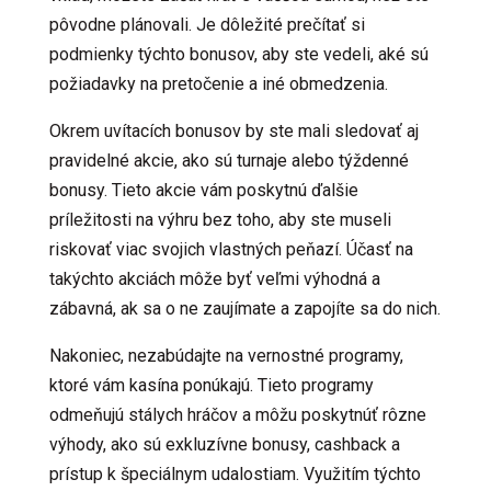
pôvodne plánovali. Je dôležité prečítať si
podmienky týchto bonusov, aby ste vedeli, aké sú
požiadavky na pretočenie a iné obmedzenia.
Okrem uvítacích bonusov by ste mali sledovať aj
pravidelné akcie, ako sú turnaje alebo týždenné
bonusy. Tieto akcie vám poskytnú ďalšie
príležitosti na výhru bez toho, aby ste museli
riskovať viac svojich vlastných peňazí. Účasť na
takýchto akciách môže byť veľmi výhodná a
zábavná, ak sa o ne zaujímate a zapojíte sa do nich.
Nakoniec, nezabúdajte na vernostné programy,
ktoré vám kasína ponúkajú. Tieto programy
odmeňujú stálych hráčov a môžu poskytnúť rôzne
výhody, ako sú exkluzívne bonusy, cashback a
prístup k špeciálnym udalostiam. Využitím týchto