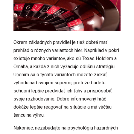
Okrem základných pravidiel je tiež dobré mať
prehľad o rôznych variantoch hier. Napríklad v pokri
existuje mnoho variantov, ako sú Texas Hold’em a
Omaha, a každá z nich vyžaduje odlišnú stratégiu.
Učením sa o týchto variantoch môžete získať
výhodu nad svojimi súpermi, pretože budete
schopní lepšie predvídať ich ťahy a prispôsobiť
svoje rozhodovanie. Dobre informovaný hráč
dokáže lepšie reagovať na situácie a má väčšiu
šancu na výhru.
Nakoniec, nezabúdajte na psychológiu hazardných