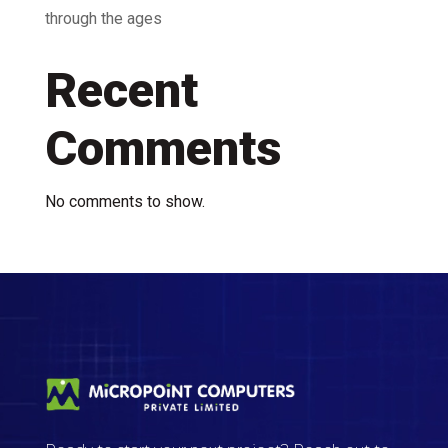
through the ages
Recent
Comments
No comments to show.
Video
Player