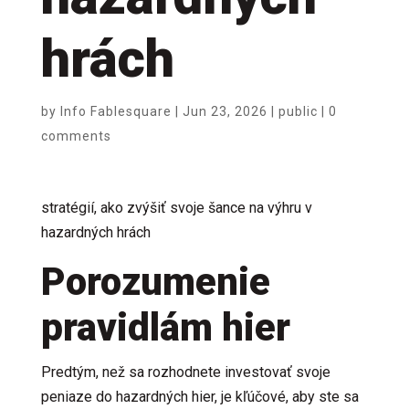
hrách
by
Info Fablesquare
|
Jun 23, 2026
|
public
|
0
comments
stratégií, ako zvýšiť svoje šance na výhru v
hazardných hrách
Porozumenie
pravidlám hier
Predtým, než sa rozhodnete investovať svoje
peniaze do hazardných hier, je kľúčové, aby ste sa