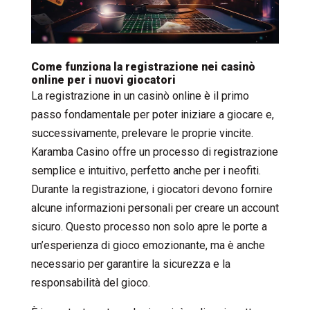
Come funziona la registrazione nei casinò
online per i nuovi giocatori
La registrazione in un casinò online è il primo
passo fondamentale per poter iniziare a giocare e,
successivamente, prelevare le proprie vincite.
Karamba Casino offre un processo di registrazione
semplice e intuitivo, perfetto anche per i neofiti.
Durante la registrazione, i giocatori devono fornire
alcune informazioni personali per creare un account
sicuro. Questo processo non solo apre le porte a
un’esperienza di gioco emozionante, ma è anche
necessario per garantire la sicurezza e la
responsabilità del gioco.