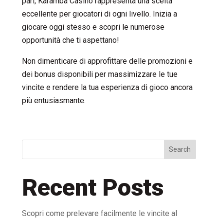
pari, Karamba Casino rappresenta una scelta
eccellente per giocatori di ogni livello. Inizia a
giocare oggi stesso e scopri le numerose
opportunità che ti aspettano!
Non dimenticare di approfittare delle promozioni e
dei bonus disponibili per massimizzare le tue
vincite e rendere la tua esperienza di gioco ancora
più entusiasmante.
Search
Recent Posts
Scopri come prelevare facilmente le vincite al