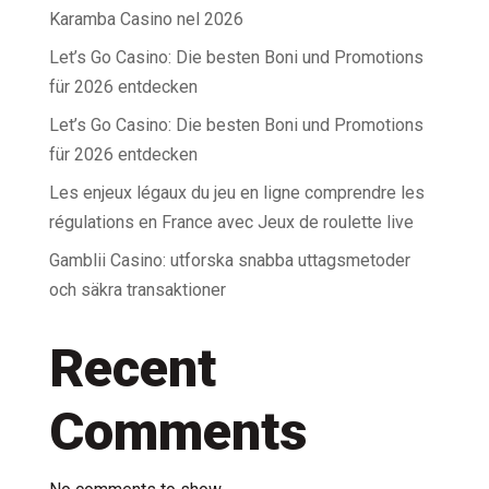
Karamba Casino nel 2026
Let’s Go Casino: Die besten Boni und Promotions
für 2026 entdecken
Let’s Go Casino: Die besten Boni und Promotions
für 2026 entdecken
Les enjeux légaux du jeu en ligne comprendre les
régulations en France avec Jeux de roulette live
Gamblii Casino: utforska snabba uttagsmetoder
och säkra transaktioner
Recent
Comments