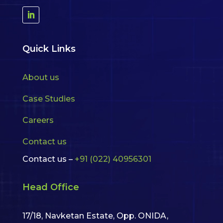
Quick Links
About us
Case Studies
Careers
Contact us
Contact us –
+91 (022) 40956301
Head Office
17/18, Navketan Estate, Opp. ONIDA,