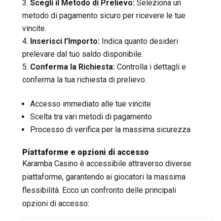
Scegli il Metodo di Prelievo:
Seleziona un
metodo di pagamento sicuro per ricevere le tue
vincite.
Inserisci l’Importo:
Indica quanto desideri
prelevare dal tuo saldo disponibile.
Conferma la Richiesta:
Controlla i dettagli e
conferma la tua richiesta di prelievo.
Accesso immediato alle tue vincite
Scelta tra vari metodi di pagamento
Processo di verifica per la massima sicurezza
Piattaforme e opzioni di accesso
Karamba Casino è accessibile attraverso diverse
piattaforme, garantendo ai giocatori la massima
flessibilità. Ecco un confronto delle principali
opzioni di accesso: