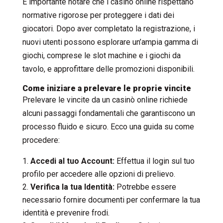
È importante notare che i casinò online rispettano
normative rigorose per proteggere i dati dei
giocatori. Dopo aver completato la registrazione, i
nuovi utenti possono esplorare un’ampia gamma di
giochi, comprese le slot machine e i giochi da
tavolo, e approfittare delle promozioni disponibili.
Come iniziare a prelevare le proprie vincite
Prelevare le vincite da un casinò online richiede
alcuni passaggi fondamentali che garantiscono un
processo fluido e sicuro. Ecco una guida su come
procedere:
Accedi al tuo Account:
Effettua il login sul tuo
profilo per accedere alle opzioni di prelievo.
Verifica la tua Identità:
Potrebbe essere
necessario fornire documenti per confermare la tua
identità e prevenire frodi.