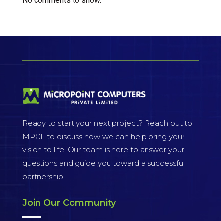
No comments to show.
Video
Player
Ready to start your next project? Reach out to
MPCL to discuss how we can help bring your
vision to life. Our team is here to answer your
questions and guide you toward a successful
partnership.
Join Our Community