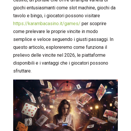
giochi entusiasmanti come slot machine, giochi da
tavolo e bingo, i giocatori possono visitare
https://karambacasino.it/games/
per scoprire
come prelevare le proprie vincite in modo
semplice e veloce seguendo i giusti passaggi. In
questo articolo, esploreremo come funziona il
prelievo delle vincite nel 2026, le piattaforme
disponibili e i vantaggi che i giocatori possono
sfruttare.