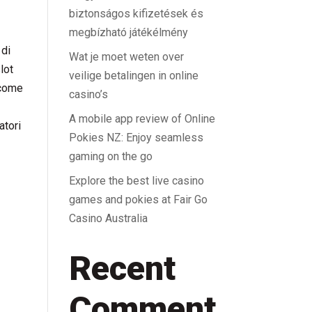
biztonságos kifizetések és
megbízható játékélmény
 di
Wat je moet weten over
lot
veilige betalingen in online
 come
casino’s
A mobile app review of Online
atori
Pokies NZ: Enjoy seamless
gaming on the go
Explore the best live casino
games and pokies at Fair Go
Casino Australia
Recent
Comment