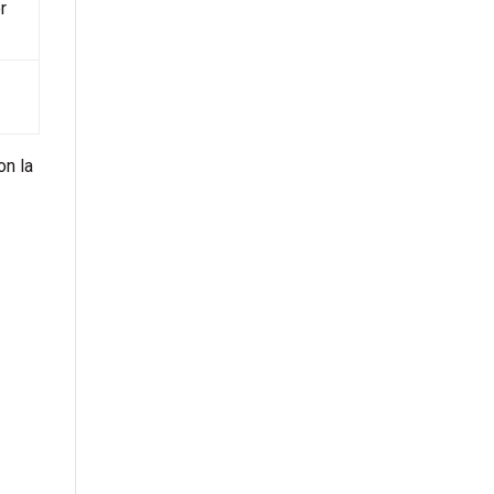
r
on la