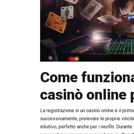
Come funziona 
casinò online 
La registrazione in un casinò online è il pri
successivamente, prelevare le proprie vinci
intuitivo, perfetto anche per i neofiti. Durant