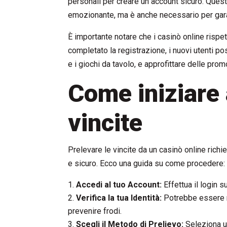
personali per creare un account sicuro. Ques
emozionante, ma è anche necessario per garan
È importante notare che i casinò online rispe
completato la registrazione, i nuovi utenti 
e i giochi da tavolo, e approfittare delle prom
Come iniziare 
vincite
Prelevare le vincite da un casinò online ric
e sicuro. Ecco una guida su come procedere:
Accedi al tuo Account:
Effettua il login s
Verifica la tua Identità:
Potrebbe essere n
prevenire frodi.
Scegli il Metodo di Prelievo:
Seleziona un