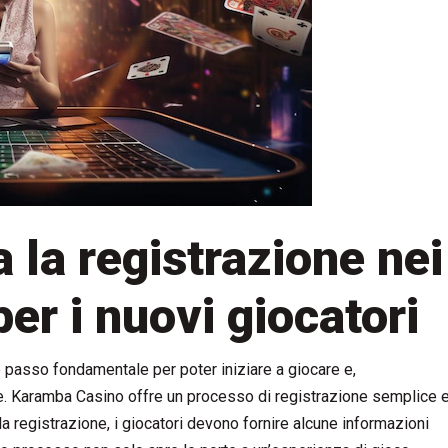
la registrazione nei
per i nuovi giocatori
mo passo fondamentale per poter iniziare a giocare e,
te. Karamba Casino offre un processo di registrazione semplice 
e la registrazione, i giocatori devono fornire alcune informazioni