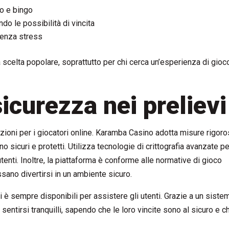
lo e bingo
o le possibilità di vincita
 senza stress
celta popolare, soprattutto per chi cerca un’esperienza di gioc
sicurezza nei prelievi
zioni per i giocatori online. Karamba Casino adotta misure rigor
no sicuri e protetti. Utilizza tecnologie di crittografia avanzate pe
utenti. Inoltre, la piattaforma è conforme alle normative di gioco
sano divertirsi in un ambiente sicuro.
ti è sempre disponibili per assistere gli utenti. Grazie a un siste
sentirsi tranquilli, sapendo che le loro vincite sono al sicuro e c