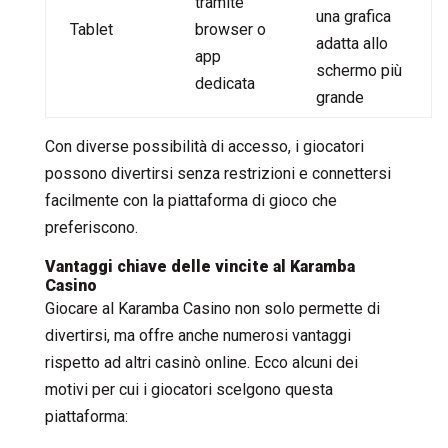
tramite
una grafica
Tablet
browser o
adatta allo
app
schermo più
dedicata
grande
Con diverse possibilità di accesso, i giocatori
possono divertirsi senza restrizioni e connettersi
facilmente con la piattaforma di gioco che
preferiscono.
Vantaggi chiave delle vincite al Karamba
Casino
Giocare al Karamba Casino non solo permette di
divertirsi, ma offre anche numerosi vantaggi
rispetto ad altri casinò online. Ecco alcuni dei
motivi per cui i giocatori scelgono questa
piattaforma: