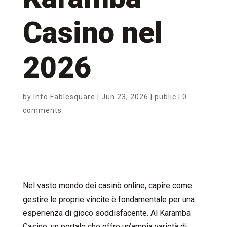
Casino nel
2026
by
Info Fablesquare
|
Jun 23, 2026
|
public
|
0
comments
Nel vasto mondo dei casinò online, capire come
gestire le proprie vincite è fondamentale per una
esperienza di gioco soddisfacente. Al Karamba
Casino, un portale che offre un’ampia varietà di