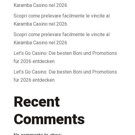
Karamba Casino nel 2026
Scopri come prelevare facilmente le vincite al
Karamba Casino nel 2026
Scopri come prelevare facilmente le vincite al
Karamba Casino nel 2026
Let’s Go Casino: Die besten Boni und Promotions
für 2026 entdecken
Let’s Go Casino: Die besten Boni und Promotions
für 2026 entdecken
Recent
Comments