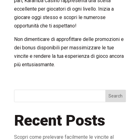
pari, Karamba Casino rappresenta una scelta
eccellente per giocatori di ogni livello. Inizia a
giocare oggi stesso e scopri le numerose
opportunità che ti aspettano!
Non dimenticare di approfittare delle promozioni e
dei bonus disponibili per massimizzare le tue
vincite e rendere la tua esperienza di gioco ancora
più entusiasmante.
Search
Recent Posts
Scopri come prelevare facilmente le vincite al