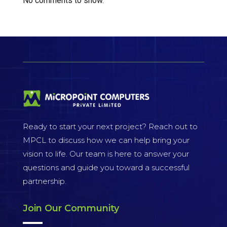
No comments to show.
Video
Player
Ready to start your next project? Reach out to
MPCL to discuss how we can help bring your
vision to life. Our team is here to answer your
questions and guide you toward a successful
partnership.
Join Our Community