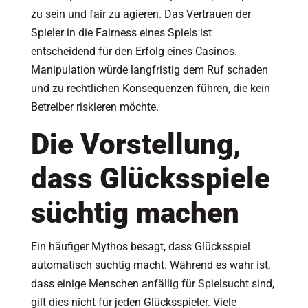
zu sein und fair zu agieren. Das Vertrauen der
Spieler in die Fairness eines Spiels ist
entscheidend für den Erfolg eines Casinos.
Manipulation würde langfristig dem Ruf schaden
und zu rechtlichen Konsequenzen führen, die kein
Betreiber riskieren möchte.
Die Vorstellung,
dass Glücksspiele
süchtig machen
Ein häufiger Mythos besagt, dass Glücksspiel
automatisch süchtig macht. Während es wahr ist,
dass einige Menschen anfällig für Spielsucht sind,
gilt dies nicht für jeden Glücksspieler. Viele