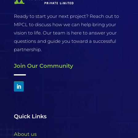
Ready to start your next project? Reach out to
MPCL to discuss how we can help bring your
vision to life. Our team is here to answer your
questions and guide you toward a successful
partnership.
Join Our Community
Quick Links
About us