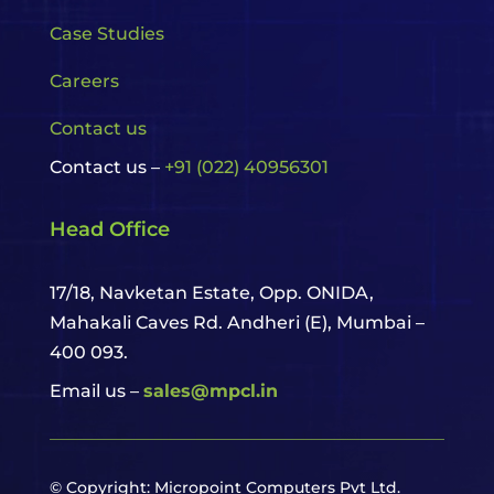
Case Studies
Careers
Contact us
Contact us –
+91 (022) 40956301
Head Office
17/18, Navketan Estate, Opp. ONIDA,
Mahakali Caves Rd. Andheri (E),
Mumbai –
400 093.
Email us –
sales@mpcl.in
© Copyright: Micropoint Computers Pvt Ltd.