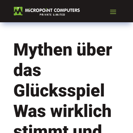
Mythen über
das
Glücksspiel
Was wirklich
stimmt und