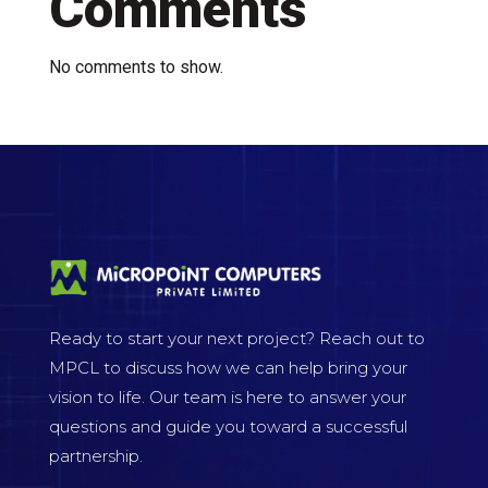
Comments
No comments to show.
Video
Player
Ready to start your next project? Reach out to
MPCL to discuss how we can help bring your
vision to life. Our team is here to answer your
questions and guide you toward a successful
partnership.