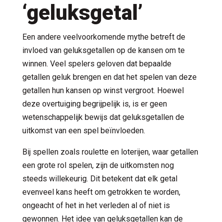
‘geluksgetal’
Een andere veelvoorkomende mythe betreft de
invloed van geluksgetallen op de kansen om te
winnen. Veel spelers geloven dat bepaalde
getallen geluk brengen en dat het spelen van deze
getallen hun kansen op winst vergroot. Hoewel
deze overtuiging begrijpelijk is, is er geen
wetenschappelijk bewijs dat geluksgetallen de
uitkomst van een spel beïnvloeden.
Bij spellen zoals roulette en loterijen, waar getallen
een grote rol spelen, zijn de uitkomsten nog
steeds willekeurig. Dit betekent dat elk getal
evenveel kans heeft om getrokken te worden,
ongeacht of het in het verleden al of niet is
gewonnen. Het idee van geluksgetallen kan de