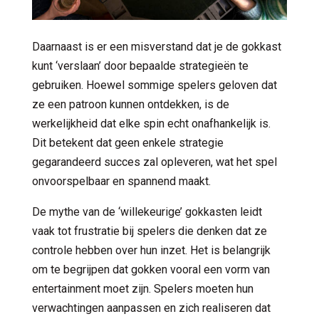
Daarnaast is er een misverstand dat je de gokkast
kunt ‘verslaan’ door bepaalde strategieën te
gebruiken. Hoewel sommige spelers geloven dat
ze een patroon kunnen ontdekken, is de
werkelijkheid dat elke spin echt onafhankelijk is.
Dit betekent dat geen enkele strategie
gegarandeerd succes zal opleveren, wat het spel
onvoorspelbaar en spannend maakt.
De mythe van de ‘willekeurige’ gokkasten leidt
vaak tot frustratie bij spelers die denken dat ze
controle hebben over hun inzet. Het is belangrijk
om te begrijpen dat gokken vooral een vorm van
entertainment moet zijn. Spelers moeten hun
verwachtingen aanpassen en zich realiseren dat