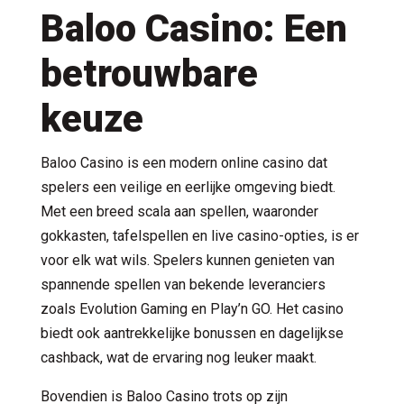
Baloo Casino: Een
betrouwbare
keuze
Baloo Casino is een modern online casino dat
spelers een veilige en eerlijke omgeving biedt.
Met een breed scala aan spellen, waaronder
gokkasten, tafelspellen en live casino-opties, is er
voor elk wat wils. Spelers kunnen genieten van
spannende spellen van bekende leveranciers
zoals Evolution Gaming en Play’n GO. Het casino
biedt ook aantrekkelijke bonussen en dagelijkse
cashback, wat de ervaring nog leuker maakt.
Bovendien is Baloo Casino trots op zijn