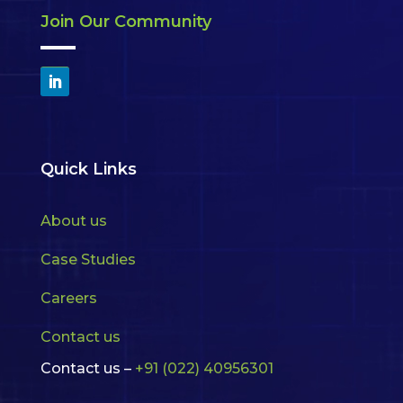
Join Our Community
Quick Links
About us
Case Studies
Careers
Contact us
Contact us –
+91 (022) 40956301