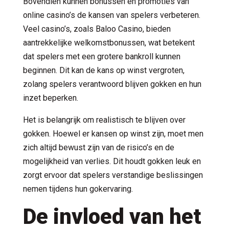
Bovendien kunnen bonussen en promoties van
online casino’s de kansen van spelers verbeteren.
Veel casino’s, zoals Baloo Casino, bieden
aantrekkelijke welkomstbonussen, wat betekent
dat spelers met een grotere bankroll kunnen
beginnen. Dit kan de kans op winst vergroten,
zolang spelers verantwoord blijven gokken en hun
inzet beperken.
Het is belangrijk om realistisch te blijven over
gokken. Hoewel er kansen op winst zijn, moet men
zich altijd bewust zijn van de risico’s en de
mogelijkheid van verlies. Dit houdt gokken leuk en
zorgt ervoor dat spelers verstandige beslissingen
nemen tijdens hun gokervaring.
De invloed van het