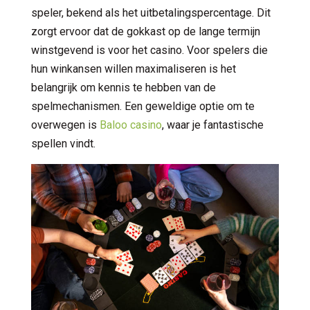
speler, bekend als het uitbetalingspercentage. Dit
zorgt ervoor dat de gokkast op de lange termijn
winstgevend is voor het casino. Voor spelers die
hun winkansen willen maximaliseren is het
belangrijk om kennis te hebben van de
spelmechanismen. Een geweldige optie om te
overwegen is
Baloo casino
, waar je fantastische
spellen vindt.