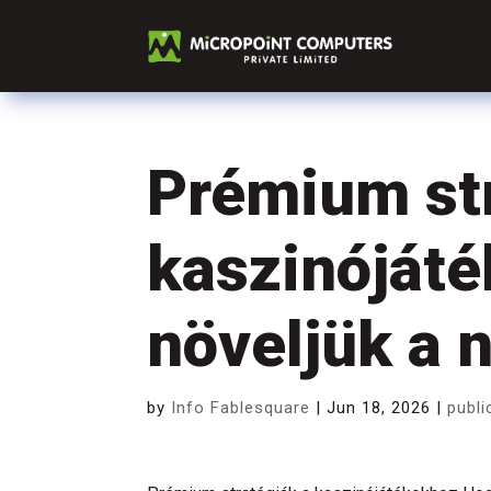
Prémium str
kaszinóját
növeljük a 
by
Info Fablesquare
|
Jun 18, 2026
|
publi