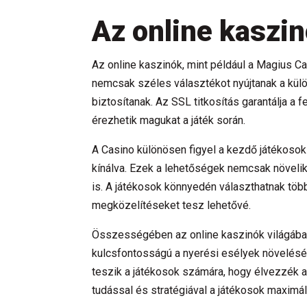
Az online kaszi
Az online kaszinók, mint például a Magius C
nemcsak széles választékot nyújtanak a külö
biztosítanak. Az SSL titkosítás garantálja a
érezhetik magukat a játék során.
A Casino különösen figyel a kezdő játékoso
kínálva. Ezek a lehetőségek nemcsak növelik
is. A játékosok könnyedén választhatnak töb
megközelítéseket tesz lehetővé.
Összességében az online kaszinók világában
kulcsfontosságú a nyerési esélyek növeléséh
teszik a játékosok számára, hogy élvezzék a
tudással és stratégiával a játékosok maximál