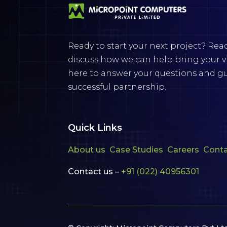
Ready to start your next project? Re
discuss how we can help bring your vis
here to answer your questions and g
successful partnership.
Quick Links
About us
Case Studies
Careers
Conta
Contact us –
+91 (022) 40956301