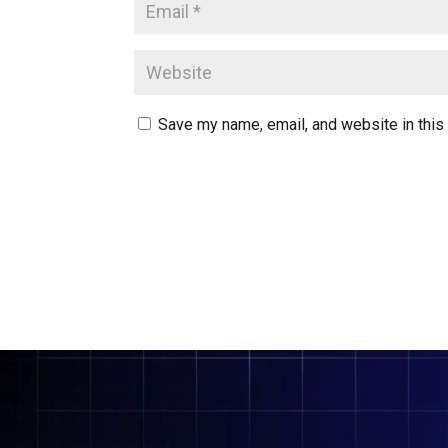
Save my name, email, and website in this
Video
Player