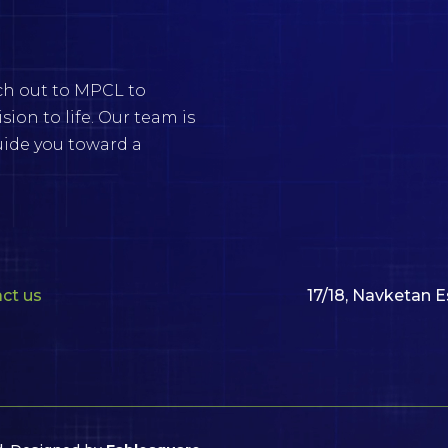
ach out to MPCL to
ion to life. Our team is
uide you toward a
ct us
17/18, Navketan 