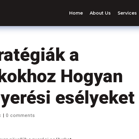
Home
About Us
Services
atégiák a
ékokhoz Hogyan
nyerési esélyeket
c
|
0 comments