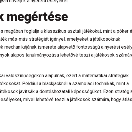
yan növeljük a nyerési esélyeket
ok megértése
s magában foglalja a klasszikus asztali játékokat, mint a póker 
játék más-más stratégiát igényel, amelyeket a játékosoknak
ték mechanikájának ismerete alapvető fontosságú a nyerési esél
ányok alapos tanulmányozása lehetővé teszi a játékosok számár
ai valószínűségeken alapulnak, ezért a matematikai stratégiák
átékosokat. Például a blackjacknél a számolási technikák, mint a
játékosok javítsák a döntéshozatali képességüket. Ezen stratégi
 esélyeket, mivel lehetővé teszi a játékosok számára, hogy átlá