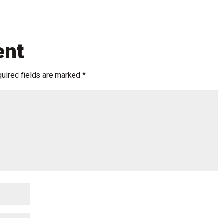
ent
uired fields are marked
*