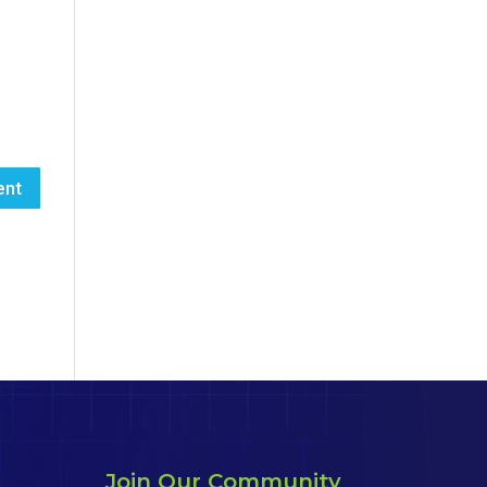
Join Our Community