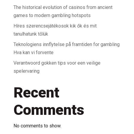
The historical evolution of casinos from ancient
games to modern gambling hotspots
Híres szerencsejátékosok kik ők és mit
tanulhatunk tőlük
Teknologiens innflytelse på framtiden for gambling
Hva kan vi forvente
Verantwoord gokken tips voor een veilige
spelervaring
Recent
Comments
No comments to show.