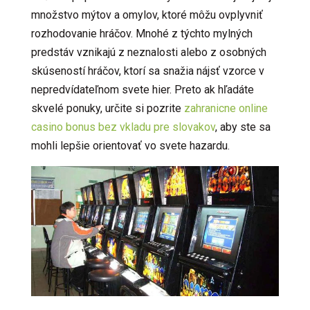
množstvo mýtov a omylov, ktoré môžu ovplyvniť
rozhodovanie hráčov. Mnohé z týchto mylných
predstáv vznikajú z neznalosti alebo z osobných
skúseností hráčov, ktorí sa snažia nájsť vzorce v
nepredvídateľnom svete hier. Preto ak hľadáte
skvelé ponuky, určite si pozrite
zahranicne online
casino bonus bez vkladu pre slovakov
, aby ste sa
mohli lepšie orientovať vo svete hazardu.