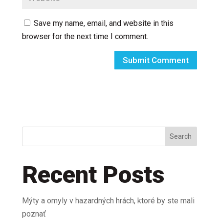
Save my name, email, and website in this
browser for the next time I comment.
Search
Recent Posts
Mýty a omyly v hazardných hrách, ktoré by ste mali
poznať