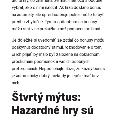
určité hry, čo znamená, že hráči nemôžu slobodne
vybrať, ako s nimi naložiť. Ak hráč dostane bonus
na automaty, ale uprednostňuje poker, môže to byť
preňho zbytočné. Týmto spôsobom sa bonusy
môžu stať viac prekážkou než pomocou pri hraní.
Je dôležité si uvedomiť, že zatiaľ čo bonusy môžu
poskytnúť dodatočný stimul, rozhodovanie o tom,
či ich prijať, by malo byť založené na dôkladnom
preskúmaní podmienok a vašich osobných
preferenciách. Nepodliehajte ilúzii, že každý bonus
je automaticky dobrý; niekedy je lepšie hrať bez
nich.
Štvrtý mýtus:
Hazardné hry sú