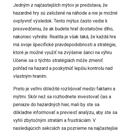
Jedným z najčastejších mýtov je predstava, že
hazardné hry sú založené na náhode a nie je možné
ovplyvniť výsledok. Tento mýtus často vedie k
presvedčeniu, že ak budete hrať dostatočne dlho,
nakoniec vyhráte. Realita je však taká, že každá hra
má svoje špecifické pravdepodobnosti a stratégie,
ktoré je možné využiť na zvýšenie šancí na výhru.
Učenie sa o týchto stratégiách môže zmeniť
pohľad na hazard a poskytnúť lepšiu kontrolu nad
vlastným hraním.
Preto je veľmi dôležité rozlišovať medzi faktami a
mýtmi. Skôr než sa rozhodnete investovať čas a
peniaze do hazardných hier, mali by ste sa
dôkladne informovať a previesť analýzu, aby ste sa
vyhli zbytočným stratám a frustráciám. V
nasledujúcich sekciách sa pozrieme na najčastejšie