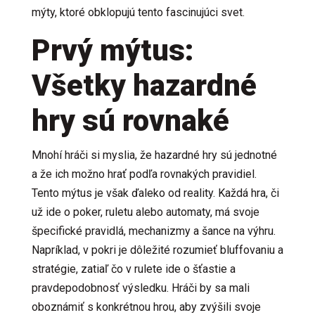
mýty, ktoré obklopujú tento fascinujúci svet.
Prvý mýtus:
Všetky hazardné
hry sú rovnaké
Mnohí hráči si myslia, že hazardné hry sú jednotné
a že ich možno hrať podľa rovnakých pravidiel.
Tento mýtus je však ďaleko od reality. Každá hra, či
už ide o poker, ruletu alebo automaty, má svoje
špecifické pravidlá, mechanizmy a šance na výhru.
Napríklad, v pokri je dôležité rozumieť bluffovaniu a
stratégie, zatiaľ čo v rulete ide o šťastie a
pravdepodobnosť výsledku. Hráči by sa mali
oboznámiť s konkrétnou hrou, aby zvýšili svoje