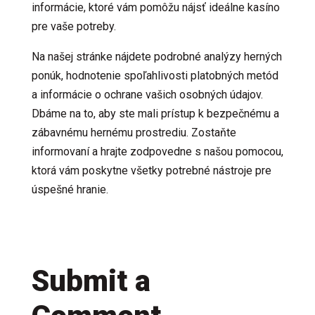
informácie, ktoré vám pomôžu nájsť ideálne kasíno
pre vaše potreby.
Na našej stránke nájdete podrobné analýzy herných
ponúk, hodnotenie spoľahlivosti platobných metód
a informácie o ochrane vašich osobných údajov.
Dbáme na to, aby ste mali prístup k bezpečnému a
zábavnému hernému prostrediu. Zostaňte
informovaní a hrajte zodpovedne s našou pomocou,
ktorá vám poskytne všetky potrebné nástroje pre
úspešné hranie.
Submit a