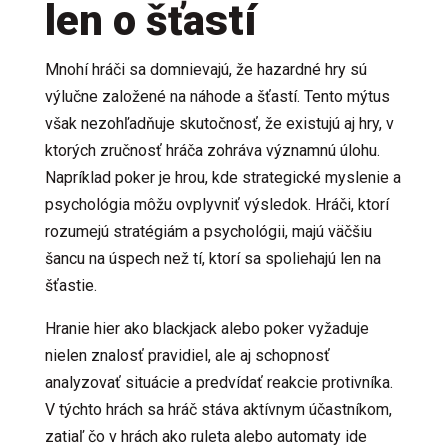
len o šťastí
Mnohí hráči sa domnievajú, že hazardné hry sú
výlučne založené na náhode a šťastí. Tento mýtus
však nezohľadňuje skutočnosť, že existujú aj hry, v
ktorých zručnosť hráča zohráva významnú úlohu.
Napríklad poker je hrou, kde strategické myslenie a
psychológia môžu ovplyvniť výsledok. Hráči, ktorí
rozumejú stratégiám a psychológii, majú väčšiu
šancu na úspech než tí, ktorí sa spoliehajú len na
šťastie.
Hranie hier ako blackjack alebo poker vyžaduje
nielen znalosť pravidiel, ale aj schopnosť
analyzovať situácie a predvídať reakcie protivníka.
V týchto hrách sa hráč stáva aktívnym účastníkom,
zatiaľ čo v hrách ako ruleta alebo automaty ide