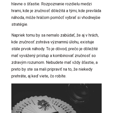
hlavne o šťastie. Rozpoznanie rozdielu medzi
hrami, kde je zručnosť dôležitá a tými, kde prevláda
náhoda, môže hráčom pomôcť vybrať si vhodnejšie
stratégie.
Napriek tomu by sa nemalo zabúdať, že aj v hrách,
kde zručnosť zohráva významnú úlohu, existuje
stále prvok náhody. To je dôvod, prečo je dôležité
mať vyvážený prístup a kombinovať zručnosť so
zdravým rozumom. Nebudete mať vždy šťastie, a
preto by ste sa mali pripraviť na to, že niekedy
prehráte, aj keď viete, čo robíte.