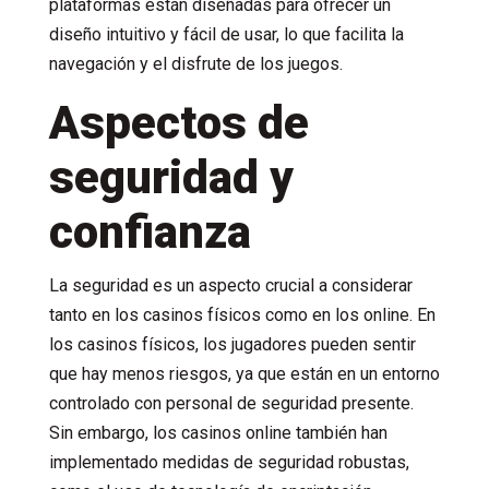
plataformas están diseñadas para ofrecer un
diseño intuitivo y fácil de usar, lo que facilita la
navegación y el disfrute de los juegos.
Aspectos de
seguridad y
confianza
La seguridad es un aspecto crucial a considerar
tanto en los casinos físicos como en los online. En
los casinos físicos, los jugadores pueden sentir
que hay menos riesgos, ya que están en un entorno
controlado con personal de seguridad presente.
Sin embargo, los casinos online también han
implementado medidas de seguridad robustas,