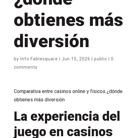
obtienes más
diversión
by
Info Fablesquare
|
Jun 15, 2026
|
public
|
0
comments
Comparativa entre casinos online y físicos ¿dónde
obtienes más diversión
La experiencia del
juego en casinos