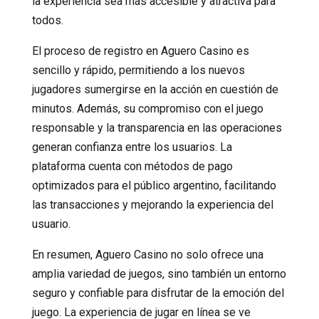
la experiencia sea más accesible y atractiva para
todos.
El proceso de registro en Aguero Casino es
sencillo y rápido, permitiendo a los nuevos
jugadores sumergirse en la acción en cuestión de
minutos. Además, su compromiso con el juego
responsable y la transparencia en las operaciones
generan confianza entre los usuarios. La
plataforma cuenta con métodos de pago
optimizados para el público argentino, facilitando
las transacciones y mejorando la experiencia del
usuario.
En resumen, Aguero Casino no solo ofrece una
amplia variedad de juegos, sino también un entorno
seguro y confiable para disfrutar de la emoción del
juego. La experiencia de jugar en línea se ve