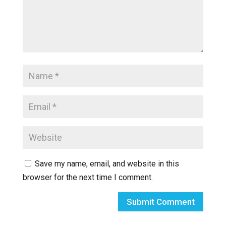
Save my name, email, and website in this
browser for the next time I comment.