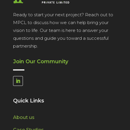
Ready to start your next project? Reach out to
MPCL to discuss how we can help bring your
vision to life. Our team is here to answer your
questions and guide you toward a successful
partnership.
Join Our Community
Quick Links
About us
Case Studies