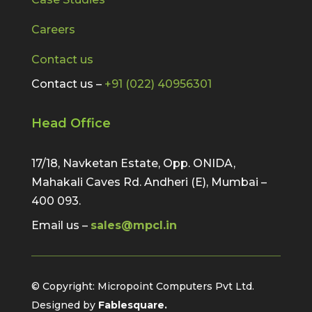
Careers
Contact us
Contact us –
+91 (022) 40956301
Head Office
17/18, Navketan Estate, Opp. ONIDA,
Mahakali Caves Rd. Andheri (E),
Mumbai –
400 093.
Email us –
sales@mpcl.in
© Copyright: Micropoint Computers Pvt Ltd.
Designed by
Fablesquare.