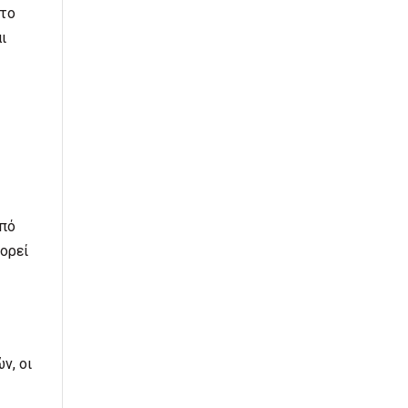
 το
ι
από
πορεί
ν, οι