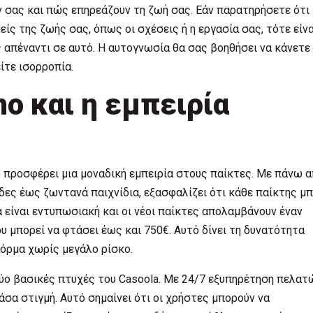
ν σας και πώς επηρεάζουν τη ζωή σας. Εάν παρατηρήσετε ότι
είς της ζωής σας, όπως οι σχέσεις ή η εργασία σας, τότε είνα
 απέναντι σε αυτό. Η αυτογνωσία θα σας βοηθήσει να κάνετε
ίτε ισορροπία.
no και η εμπειρία
υ προσφέρει μια μοναδική εμπειρία στους παίκτες. Με πάνω 
δες έως ζωντανά παιχνίδια, εξασφαλίζει ότι κάθε παίκτης μ
ία είναι εντυπωσιακή και οι νέοι παίκτες απολαμβάνουν έναν
μπορεί να φτάσει έως και 750€. Αυτό δίνει τη δυνατότητα
όρμα χωρίς μεγάλο ρίσκο.
δύο βασικές πτυχές του Casoola. Με 24/7 εξυπηρέτηση πελατώ
σα στιγμή. Αυτό σημαίνει ότι οι χρήστες μπορούν να