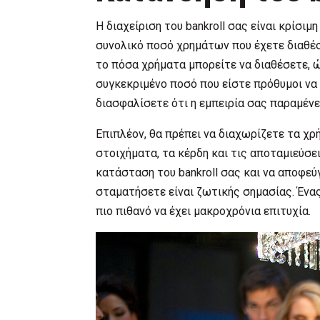
Η διαχείριση του bankroll σας είναι κρίσιμ
συνολικό ποσό χρημάτων που έχετε διαθέσι
το πόσα χρήματα μπορείτε να διαθέσετε, 
συγκεκριμένο ποσό που είστε πρόθυμοι να 
διασφαλίσετε ότι η εμπειρία σας παραμένε
Επιπλέον, θα πρέπει να διαχωρίζετε τα χρ
στοιχήματα, τα κέρδη και τις αποταμιεύσε
κατάσταση του bankroll σας και να αποφεύ
σταματήσετε είναι ζωτικής σημασίας. Ένας
πιο πιθανό να έχει μακροχρόνια επιτυχία.