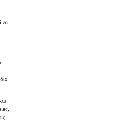
ί να
α
ίδια
και
ιες,
εις