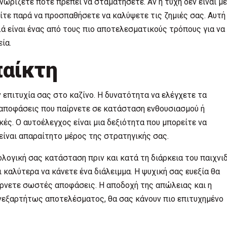
νωρίζετε πότε πρέπει να σταματήσετε. Αν η τύχη δεν είναι με
ίτε παρά να προσπαθήσετε να καλύψετε τις ζημιές σας. Αυτή
λά είναι ένας από τους πιο αποτελεσματικούς τρόπους για να
ία.
παίκτη
 επιτυχία σας στο καζίνο. Η δυνατότητα να ελέγχετε τα
ι αποφάσεις που παίρνετε σε κατάσταση ενθουσιασμού ή
ές. Ο αυτοέλεγχος είναι μια δεξιότητα που μπορείτε να
είναι απαραίτητο μέρος της στρατηγικής σας.
ογική σας κατάσταση πριν και κατά τη διάρκεια του παιχνιδ
ι καλύτερα να κάνετε ένα διάλειμμα. Η ψυχική σας ευεξία θα
ίρνετε σωστές αποφάσεις. Η αποδοχή της απώλειας και η
ανεξαρτήτως αποτελέσματος, θα σας κάνουν πιο επιτυχημένο