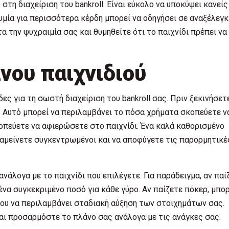
στη διαχείριση του bankroll. Είναι εύκολο να υποκύψει κανεί
θυμία για περισσότερα κέρδη μπορεί να οδηγήσει σε αναξέλεγ
 την ψυχραιμία σας και θυμηθείτε ότι το παιχνίδι πρέπει να 
νου παιχνιδιού
ες για τη σωστή διαχείριση του bankroll σας. Πριν ξεκινήσετ
. Αυτό μπορεί να περιλαμβάνει το πόσα χρήματα σκοπεύετε ν
οπεύετε να αφιερώσετε στο παιχνίδι. Ένα καλά καθορισμένο
αμείνετε συγκεντρωμένοι και να αποφύγετε τις παρορμητικέ
νάλογα με το παιχνίδι που επιλέγετε. Για παράδειγμα, αν παί
ένα συγκεκριμένο ποσό για κάθε γύρο. Αν παίζετε πόκερ, μπορ
που να περιλαμβάνει σταδιακή αύξηση των στοιχημάτων σας.
και προσαρμόστε το πλάνο σας ανάλογα με τις ανάγκες σας.