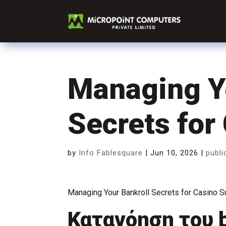
Managing Y
Secrets for
by
Info Fablesquare
|
Jun 10, 2026
|
publi
Managing Your Bankroll Secrets for Casino 
Κατανόηση του b