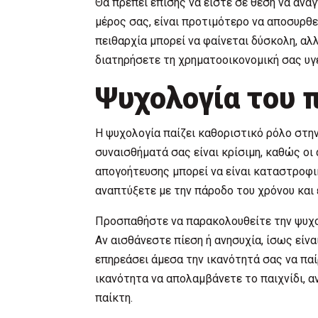
Θα πρέπει επίσης να είστε σε θέση να αναγ
μέρος σας, είναι προτιμότερο να αποσυρθε
πειθαρχία μπορεί να φαίνεται δύσκολη, αλ
διατηρήσετε τη χρηματοοικονομική σας υγε
Ψυχολογία του 
Η ψυχολογία παίζει καθοριστικό ρόλο στην
συναισθήματά σας είναι κρίσιμη, καθώς ο
απογοήτευσης μπορεί να είναι καταστροφικ
αναπτύξετε με την πάροδο του χρόνου και 
Προσπαθήστε να παρακολουθείτε την ψυχολ
Αν αισθάνεστε πίεση ή ανησυχία, ίσως είνα
επηρεάσει άμεσα την ικανότητά σας να πα
ικανότητα να απολαμβάνετε το παιχνίδι, 
παίκτη.