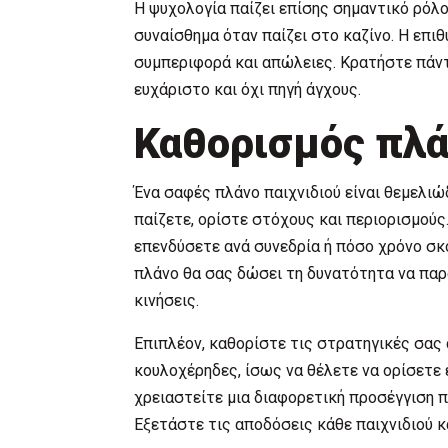
Η ψυχολογία παίζει επίσης σημαντικό ρόλο 
συναίσθημα όταν παίζει στο καζίνο. Η επι
συμπεριφορά και απώλειες. Κρατήστε πάντα
ευχάριστο και όχι πηγή άγχους.
Καθορισμός πλά
Ένα σαφές πλάνο παιχνιδιού είναι θεμελιώδ
παίζετε, ορίστε στόχους και περιορισμούς
επενδύσετε ανά συνεδρία ή πόσο χρόνο σκ
πλάνο θα σας δώσει τη δυνατότητα να παρ
κινήσεις.
Επιπλέον, καθορίστε τις στρατηγικές σας α
κουλοχέρηδες, ίσως να θέλετε να ορίσετε 
χρειαστείτε μια διαφορετική προσέγγιση 
Εξετάστε τις αποδόσεις κάθε παιχνιδιού 