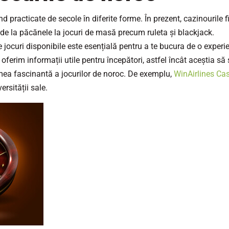
nd practicate de secole în diferite forme. În prezent, cazinourile f
, de la păcănele la jocuri de masă precum ruleta și blackjack.
e jocuri disponibile este esențială pentru a te bucura de o experi
oferim informații utile pentru începători, astfel încât aceștia să 
mea fascinantă a jocurilor de noroc. De exemplu,
WinAirlines Ca
rsității sale.