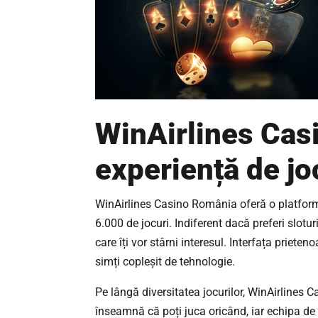
WinAirlines Cas
experiență de jo
WinAirlines Casino România oferă o platformă
6.000 de jocuri. Indiferent dacă preferi slotur
care îți vor stârni interesul. Interfața priete
simți copleșit de tehnologie.
Pe lângă diversitatea jocurilor, WinAirlines 
înseamnă că poți juca oricând, iar echipa de