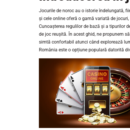
Jocurile de noroc au o istorie îndelungată, fii
și cele online oferă o gamă variată de jocuri
Cunoașterea regulilor de bază și a tipurilor d
de joc reușită. În acest ghid, ne propunem să 
simtă confortabil atunci când explorează lu
România este o opțiune populară datorită dive