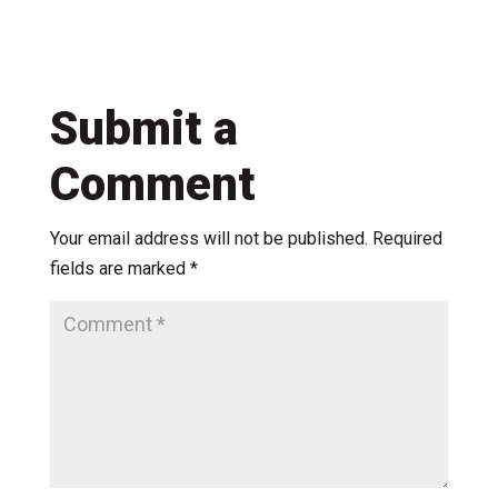
Submit a
Comment
Your email address will not be published.
Required
fields are marked
*