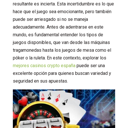
resultante es incierta. Esta incertidumbre es lo que
hace que el juego sea emocionante, pero también
puede ser arriesgado si no se maneja
adecuadamente. Antes de adentrarse en este
mundo, es fundamental entender los tipos de
juegos disponibles, que van desde las máquinas
tragamonedas hasta los juegos de mesa como el
póker o la ruleta. En este contexto, explorar los
mejores casinos crypto españa
puede ser una
excelente opción para quienes buscan variedad y
seguridad en sus apuestas.