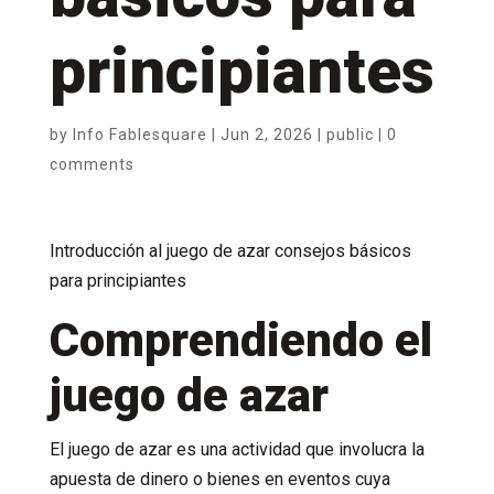
principiantes
by
Info Fablesquare
|
Jun 2, 2026
|
public
|
0
comments
Introducción al juego de azar consejos básicos
para principiantes
Comprendiendo el
juego de azar
El juego de azar es una actividad que involucra la
apuesta de dinero o bienes en eventos cuya