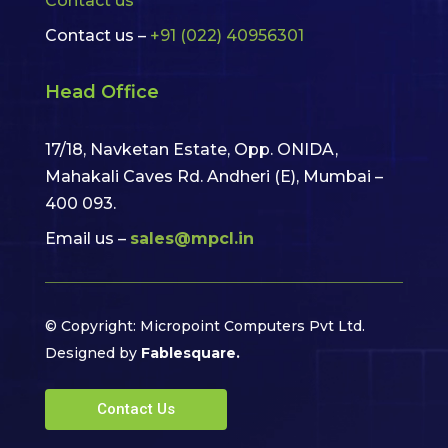
Contact us
Contact us –
+91 (022) 40956301
Head Office
17/18, Navketan Estate, Opp. ONIDA,
Mahakali Caves Rd. Andheri (E),
Mumbai –
400 093.
Email us –
sales@mpcl.in
© Copyright: Micropoint Computers Pvt Ltd.
Designed by
Fablesquare.
Contact Us