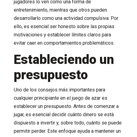
jugadores lo ven como una forma de
entretenimiento, mientras que otros pueden
desarrollarlo como una actividad compulsiva. Por
ello, es esencial ser honesto sobre las propias
motivaciones y establecer límites claros para
evitar caer en comportamientos problemáticos.
Estableciendo un
presupuesto
Uno de los consejos más importantes para
cualquier principiante en el juego de azar es
establecer un presupuesto. Antes de comenzar a
jugar, es esencial decidir cuánto dinero se está
dispuesto a invertir y, sobre todo, cuánto se puede
permitir perder. Este enfoque ayuda a mantener un