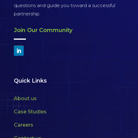
questions and guide you toward a successful
partnership.
Join Our Community
Quick Links
About us
Case Studies
Careers