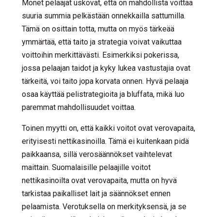
Monet pelaajat uskovat, että on mahdollista voittaa
suuria summia pelkästään onnekkailla sattumilla.
Tämä on osittain totta, mutta on myös tärkeää
ymmärtää, että taito ja strategia voivat vaikuttaa
voittoihin merkittävästi. Esimerkiksi pokerissa,
jossa pelaajan taidot ja kyky lukea vastustajia ovat
tärkeitä, voi taito jopa korvata onnen. Hyvä pelaaja
osaa käyttää pelistrategioita ja bluffata, mikä luo
paremmat mahdollisuudet voittaa.
Toinen myytti on, että kaikki voitot ovat verovapaita,
erityisesti nettikasinoilla. Tämä ei kuitenkaan pidä
paikkaansa, sillä verosäännökset vaihtelevat
maittain. Suomalaisille pelaajille voitot
nettikasinoilta ovat verovapaita, mutta on hyvä
tarkistaa paikalliset lait ja säännökset ennen
pelaamista. Verotuksella on merkityksensä, ja se