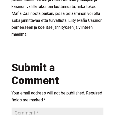
kasinon välillä rakentaa luottamusta, mikä tekee
Mafia Casinosta paikan, jossa pelaaminen voi olla
sekä jännittävää että turvallista. Liity Mafia Casinon
perheeseen ja koe itse jännityksen ja viihteen
maailma!
Submit a
Comment
Your email address will not be published.
Required
fields are marked
*