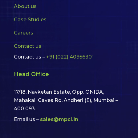
About us
Case Studies
Careers
Contact us
Contact us –
+91 (022) 40956301
Head Office
17/18, Navketan Estate, Opp. ONIDA,
Mahakali Caves Rd. Andheri (E),
Mumbai –
400 093.
Email us –
sales@mpcl.in