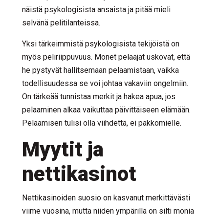
näistä psykologisista ansaista ja pitää mieli
selvänä pelitilanteissa.
Yksi tärkeimmistä psykologisista tekijöistä on
myös peliriippuvuus. Monet pelaajat uskovat, että
he pystyvät hallitsemaan pelaamistaan, vaikka
todellisuudessa se voi johtaa vakaviin ongelmiin.
On tärkeää tunnistaa merkit ja hakea apua, jos
pelaaminen alkaa vaikuttaa päivittäiseen elämään.
Pelaamisen tulisi olla viihdettä, ei pakkomielle.
Myytit ja
nettikasinot
Nettikasinoiden suosio on kasvanut merkittävästi
viime vuosina, mutta niiden ympärillä on silti monia