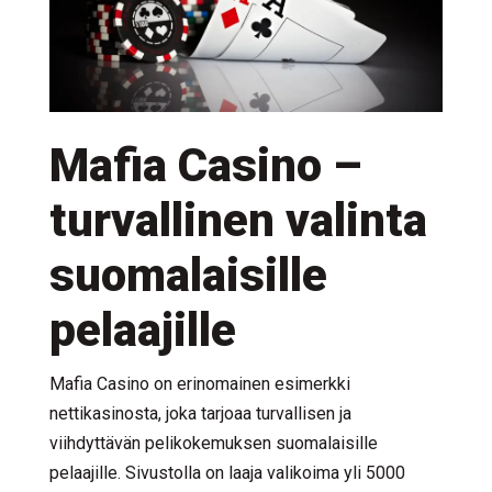
Mafia Casino –
turvallinen valinta
suomalaisille
pelaajille
Mafia Casino on erinomainen esimerkki
nettikasinosta, joka tarjoaa turvallisen ja
viihdyttävän pelikokemuksen suomalaisille
pelaajille. Sivustolla on laaja valikoima yli 5000