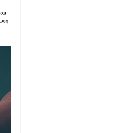
και
ρωση