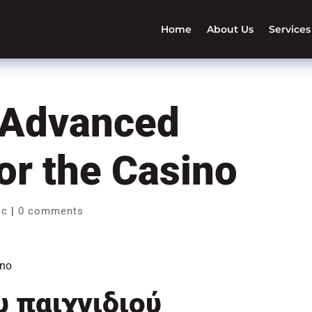
Home
About Us
Services
 Advanced
for the Casino
ic
|
0 comments
ino
υ παιχνιδιού