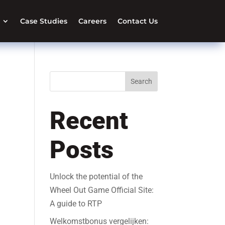
Case Studies
Careers
Contact Us
Search
Recent
Posts
Unlock the potential of the
Wheel Out Game Official Site:
A guide to RTP
Welkomstbonus vergelijken: