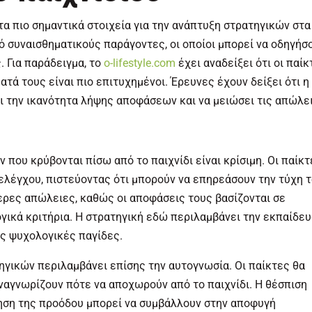
 τα πιο σημαντικά στοιχεία για την ανάπτυξη στρατηγικών στα
ό συναισθηματικούς παράγοντες, οι οποίοι μπορεί να οδηγήσ
 Για παράδειγμα, το
o-lifestyle.com
έχει αναδείξει ότι οι παίκ
ατά τους είναι πιο επιτυχημένοι. Έρευνες έχουν δείξει ότι η
ει την ικανότητα λήψης αποφάσεων και να μειώσει τις απώλε
που κρύβονται πίσω από το παιχνίδι είναι κρίσιμη. Οι παίκτ
λέγχου, πιστεύοντας ότι μπορούν να επηρεάσουν την τύχη τ
ερες απώλειες, καθώς οι αποφάσεις τους βασίζονται σε
ογικά κριτήρια. Η στρατηγική εδώ περιλαμβάνει την εκπαίδε
ις ψυχολογικές παγίδες.
γικών περιλαμβάνει επίσης την αυτογνωσία. Οι παίκτες θα
αναγνωρίζουν πότε να αποχωρούν από το παιχνίδι. Η θέσπιση
ηση της προόδου μπορεί να συμβάλλουν στην αποφυγή