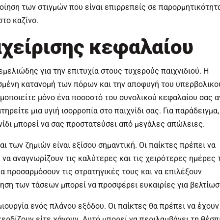
οίηση των στιγμών που είναι επιρρεπείς σε παρορμητικότητ
στο καζίνο.
αχείρισης κεφαλαίου
εμελιώδης για την επιτυχία στους τυχερούς παιχνιδιού. Η
ισμένη κατανομή των πόρων και την αποφυγή του υπερβολικο
σιμοποιείτε μόνο ένα ποσοστό του συνολικού κεφαλαίου σας α
τηρείτε μια υγιή ισορροπία στο παιχνίδι σας. Για παράδειγμα,
νίδι μπορεί να σας προστατεύσει από μεγάλες απώλειες.
ι των ζημιών είναι εξίσου σημαντική. Οι παίκτες πρέπει να
να αναγνωρίζουν τις καλύτερες και τις χειρότερες ημέρες 
να προσαρμόσουν τις στρατηγικές τους και να επιλέξουν
ηση των τάσεων μπορεί να προσφέρει ευκαιρίες για βελτίωσ
μιουργία ενός πλάνου εξόδου. Οι παίκτες θα πρέπει να έχουν
κερδίζουν είτε χάνουν. Αυτό μπορεί να περιλαμβάνει τη θέσπ