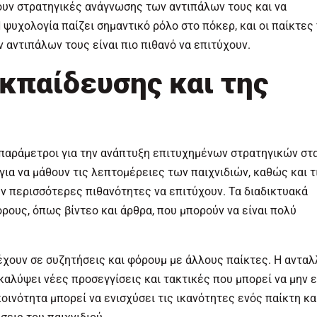
ουν στρατηγικές ανάγνωσης των αντιπάλων τους και να
 ψυχολογία παίζει σημαντικό ρόλο στο πόκερ, και οι παίκτες
 αντιπάλων τους είναι πιο πιθανό να επιτύχουν.
εκπαίδευσης και της
ς παράμετροι για την ανάπτυξη επιτυχημένων στρατηγικών στ
για να μάθουν τις λεπτομέρειες των παιχνιδιών, καθώς και τ
υν περισσότερες πιθανότητες να επιτύχουν. Τα διαδικτυακά
ρους, όπως βίντεο και άρθρα, που μπορούν να είναι πολύ
τέχουν σε συζητήσεις και φόρουμ με άλλους παίκτες. Η αντα
καλύψει νέες προσεγγίσεις και τακτικές που μπορεί να μην 
οινότητα μπορεί να ενισχύσει τις ικανότητες ενός παίκτη κα