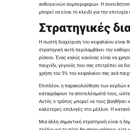
ανθυγιεινών συμπεριφορών. Η συνειδητοπ
μπορεί να είναι το κλειδί για την επιτυχία 
Στρατηγικές δι
Η σωστή διαχείριση του κεφαλαίου είναι θ
στρατηγική αυτή περιλαμβάνει την καθορ
ρίσκου. Ένας καλός κανόνας είναι να χρη
παιχνίδι, γεγονός που σας επιτρέπει να δια
χρήση του 5% του κεφαλαίου σας ανά παιχ
Επιπλέον, η παρακολούθηση των κερδών κα
καταγράφουν τα αποτελέσματά τους, ώστε 
Αυτός ο τρόπος μπορεί να τους βοηθήσει 
καλύτερες επιλογές στο μέλλον. Η κατανό
Μια άλλη σημαντική στρατηγική είναι η δη
σχέδιο για το πότε θα αποχωρήσουν, είτε 