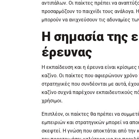
αντιπάλων. Οι παίκτες πρέπει να αναπτύξ
προσαρμόζουν το παιχνίδι τους ανάλογα. Η
μπορούν να ανιχνεύσουν τις αδυναμίες των
Η σημασία της 
έρευνας
Η εκπαίδευση και η έρευνα είναι κρίσιμε
καζίνο. Οι παίκτες που αφιερώνουν χρόνο 
στρατηγικές που συνδέονται με αυτά, έχο
καζίνο συχνά παρέχουν εκπαιδευτικούς πό
χρήσιμοι.
Επιπλέον, οι παίκτες θα πρέπει να συμμε
εμπειριών και στρατηγικών μπορεί να απο
σκεφτεί. Η γνώση που αποκτάται από την κ