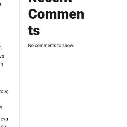
α
Commen
ts
No comments to show.
ύ
νά
 η
τους.
η.
 ένα
ιση