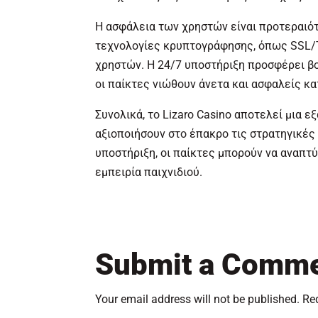
Η ασφάλεια των χρηστών είναι προτεραιότ
τεχνολογίες κρυπτογράφησης, όπως SSL/TL
χρηστών. Η 24/7 υποστήριξη προσφέρει β
οι παίκτες νιώθουν άνετα και ασφαλείς κ
Συνολικά, το Lizaro Casino αποτελεί μια ε
αξιοποιήσουν στο έπακρο τις στρατηγικές
υποστήριξη, οι παίκτες μπορούν να αναπτύ
εμπειρία παιχνιδιού.
Submit a Comm
Your email address will not be published.
Re