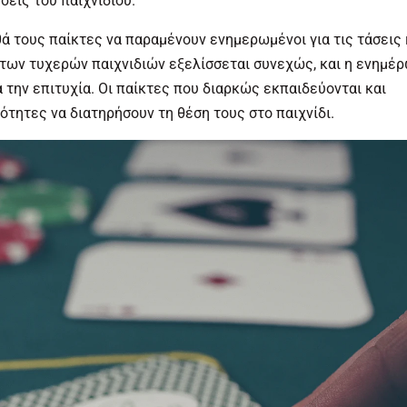
σεις του παιχνιδιού.
ά τους παίκτες να παραμένουν ενημερωμένοι για τις τάσεις 
α των τυχερών παιχνιδιών εξελίσσεται συνεχώς, και η ενημέ
ια την επιτυχία. Οι παίκτες που διαρκώς εκπαιδεύονται και
τητες να διατηρήσουν τη θέση τους στο παιχνίδι.