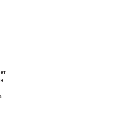
ет.
ін
а