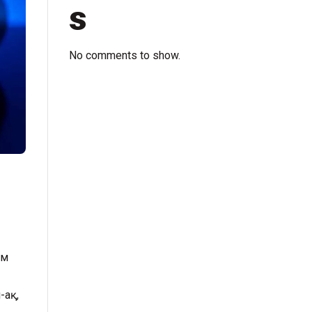
s
No comments to show.
ым
-ақ,