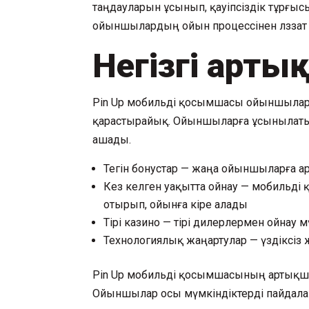
таңдауларын ұсынып, қауіпсіздік тұрғыс
ойыншылардың ойын процессінен ләззат 
Негізгі арт
Pin Up мобильді қосымшасы ойыншылар
қарастырайық. Ойыншыларға ұсынылаты
ашады.
Тегін бонустар — жаңа ойыншыларға 
Кез келген уақытта ойнау — мобильді
отырып, ойынға кіре алады
Тірі казино — тірі дилерлермен ойнау м
Технологиялық жаңартулар — үздіксіз
Pin Up мобильді қосымшасының артықшы
Ойыншылар осы мүмкіндіктерді пайдалан