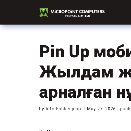
Pin Up моб
Жылдам жү
арналған нұ
by
Info Fablesquare
|
May 27, 2026
|
publ