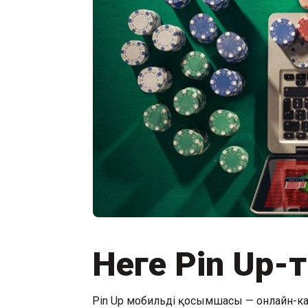
Неге Pin Up-
Pin Up мобильді қосымшасы — онлайн-ка