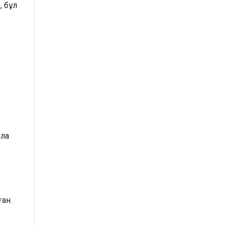
, бұл
ала
ан.