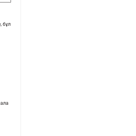
, бұл
 ала