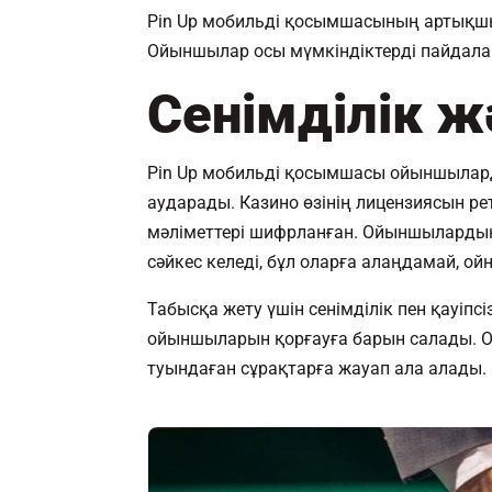
Pin Up мобильді қосымшасының артықш
Ойыншылар осы мүмкіндіктерді пайдалан
Сенімділік ж
Pin Up мобильді қосымшасы ойыншыларды
аударады. Казино өзінің лицензиясын р
мәліметтері шифрланған. Ойыншылардың
сәйкес келеді, бұл оларға алаңдамай, ойн
Табысқа жету үшін сенімділік пен қауіпсі
ойыншыларын қорғауға барын салады. О
туындаған сұрақтарға жауап ала алады.