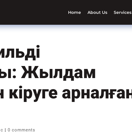
Home
About Us
Services
ильді
ы: Жылдам
 кіруге арналға
ic
|
0 comments