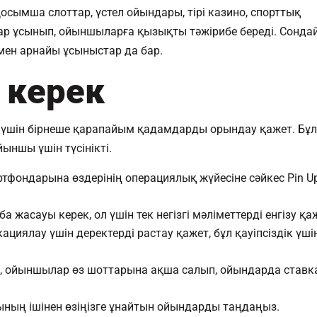
осымша слоттар, үстел ойындары, тірі казино, спорттық
р ұсынып, ойыншыларға қызықты тәжірибе береді. Сондай
мен арнайы ұсыныстар да бар.
 керек
 үшін бірнеше қарапайым қадамдарды орындау қажет. Бұ
ыншы үшін түсінікті.
фондарына өздерінің операциялық жүйесіне сәйкес Pin U
жасауы керек, ол үшін тек негізгі мәліметтерді енгізу қа
ациялау үшін деректерді растау қажет, бұл қауіпсіздік үші
, ойыншылар өз шоттарына ақша салып, ойындарда ставк
ның ішінен өзіңізге ұнайтын ойындарды таңдаңыз.