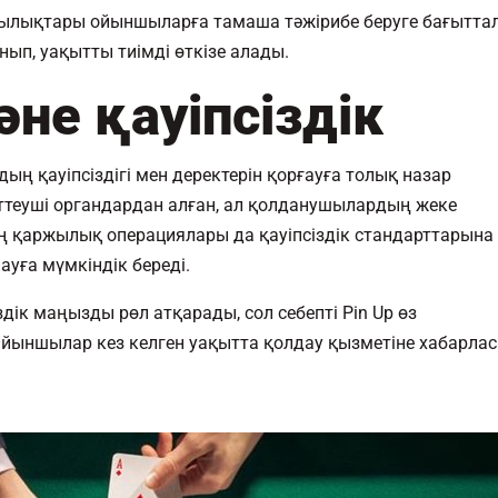
ылықтары ойыншыларға тамаша тәжірибе беруге бағыттал
ып, уақытты тиімді өткізе алады.
әне қауіпсіздік
ң қауіпсіздігі мен деректерін қорғауға толық назар
еттеуші органдардан алған, ал қолданушылардың жеке
 қаржылық операциялары да қауіпсіздік стандарттарына
ауға мүмкіндік береді.
здік маңызды рөл атқарады, сол себепті Pin Up өз
йыншылар кез келген уақытта қолдау қызметіне хабарлас