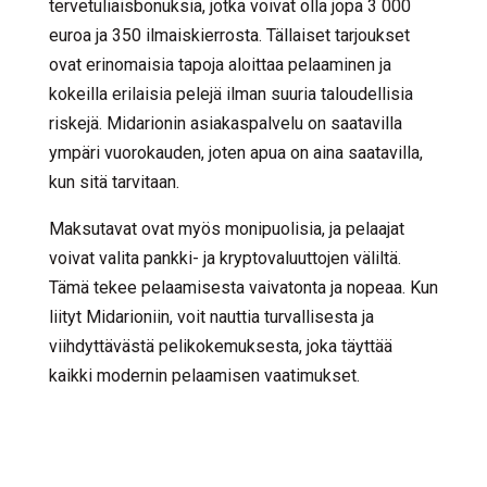
tervetuliaisbonuksia, jotka voivat olla jopa 3 000
euroa ja 350 ilmaiskierrosta. Tällaiset tarjoukset
ovat erinomaisia tapoja aloittaa pelaaminen ja
kokeilla erilaisia pelejä ilman suuria taloudellisia
riskejä. Midarionin asiakaspalvelu on saatavilla
ympäri vuorokauden, joten apua on aina saatavilla,
kun sitä tarvitaan.
Maksutavat ovat myös monipuolisia, ja pelaajat
voivat valita pankki- ja kryptovaluuttojen väliltä.
Tämä tekee pelaamisesta vaivatonta ja nopeaa. Kun
liityt Midarioniin, voit nauttia turvallisesta ja
viihdyttävästä pelikokemuksesta, joka täyttää
kaikki modernin pelaamisen vaatimukset.