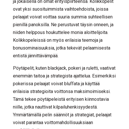
ja jokaisella on omat erityispiirteensä. Kolikkopelit
ovat yksi suosituimmista vaihtoehdoista, joissa
pelaajat voivat voittaa suuria summia suhteellisen
pienillä panoksilla. Ne perustuvat täysin onneen, ja
niiden helppous houkuttelee monia aloittelijoita.
Kolikkopeleissä on myös erilaisia teemoja ja
bonusominaisuuksia, jotka tekevät pelaamisesta
entistä jännittävämpää.
Pöytäpelit, kuten blackjack, pokeri ja ruletti, vaativat
enemmän taitoa ja strategista ajattelua. Esimerkiksi
pokerissa pelaajat voivat bluffata ja käyttää
erilaisia strategioita voittonsa maksimoimiseksi.
Tämä tekee pöytäpeleistä erityisen kiinnostavia
niille, jotka nauttivat kilpailuhenkisyydestä.
Ymmärtämällä pelin säännöt ja strategiat, pelaajat
voivat parantaa voittomahdollisuuksiaan