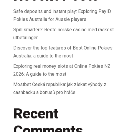
Safe deposits and instant play: Exploring PayID
Pokies Australia for Aussie players
Spill smartere: Beste norske casino med raskest
utbetalinger
Discover the top features of Best Online Pokies
Australia: a guide to the most
Exploring real money slots at Online Pokies NZ
2026: A guide to the most
Mostbet Česká republika: jak získat výhody z
cashbacku a bonusů pro hráče
Recent
Comments