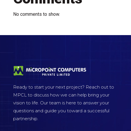
No comments to show.
Video
Player
Ready to start your next project? Reach out to
MPCL to discuss how we can help bring your
vision to life. Our team is here to answer your
questions and guide you toward a successful
partnership.