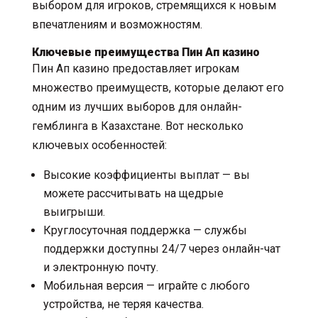
выбором для игроков, стремящихся к новым
впечатлениям и возможностям.
Ключевые преимущества Пин Ап казино
Пин Ап казино предоставляет игрокам
множество преимуществ, которые делают его
одним из лучших выборов для онлайн-
гемблинга в Казахстане. Вот несколько
ключевых особенностей:
Высокие коэффициенты выплат — вы
можете рассчитывать на щедрые
выигрыши.
Круглосуточная поддержка — службы
поддержки доступны 24/7 через онлайн-чат
и электронную почту.
Мобильная версия — играйте с любого
устройства, не теряя качества.