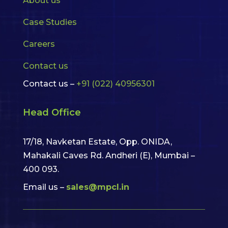
About us
Case Studies
Careers
Contact us
Contact us –
+91 (022) 40956301
Head Office
17/18, Navketan Estate, Opp. ONIDA,
Mahakali Caves Rd. Andheri (E),
Mumbai –
400 093.
Email us –
sales@mpcl.in