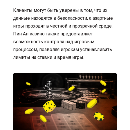
Клиенты могут быть уверены в том, что их
данные находятся в безопасности, а азартные
игры проходят в честной и прозрачной среде.
Пин Ап казино также предоставляет
возможность контроля над игровым
процессом, позволяя игрокам устанавливать
лимиты на ставки и время игры.