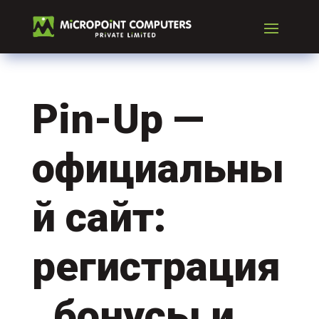
Pin-Up —
официальны
й сайт:
регистрация
, бонусы и