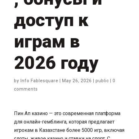
доступ к
играм в
2026 году
by
Info Fablesquare
|
May 26, 2026
|
public
|
0
comments
Пин Ап казино — это современная платформа
для онлайн-гемблинга, которая предлагает
игрокам в Казахстане более 5000 игр, включая
слоты, живое казино и ставки на спорт. С