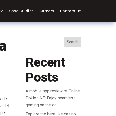
Case Studies
Careers
Contact Us
ia
Search
Recent
Posts
A mobile app review of Online
Pokies NZ: Enjoy seamless
esde
gaming on the go
ra del
ue
Explore the best live casino