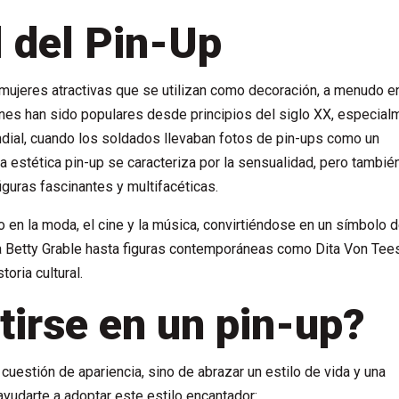
l del Pin-Up
 mujeres atractivas que se utilizan como decoración, a menudo e
enes han sido populares desde principios del siglo XX, especial
dial, cuando los soldados llevaban fotos de pin-ups como un
 La estética pin-up se caracteriza por la sensualidad, pero tambié
figuras fascinantes y multifacéticas.
do en la moda, el cine y la música, convirtiéndose en un símbolo 
Betty Grable hasta figuras contemporáneas como Dita Von Tees
toria cultural.
irse en un pin-up?
cuestión de apariencia, sino de abrazar un estilo de vida y una
yudarte a adoptar este estilo encantador: