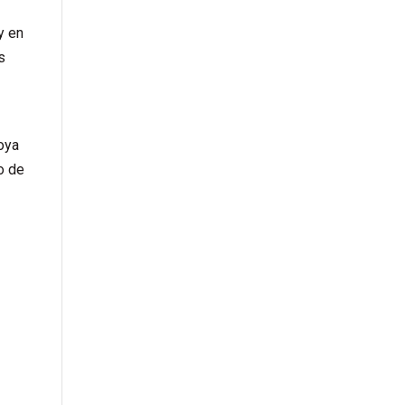
y en
s
oya
o de