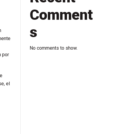
Comment
s
n
mente
No comments to show.
n por
de
e, el