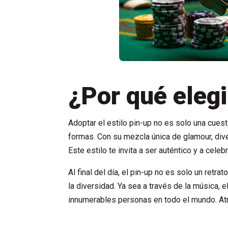
¿Por qué elegi
Adoptar el estilo pin-up no es solo una cues
formas. Con su mezcla única de glamour, dive
Este estilo te invita a ser auténtico y a celebr
Al final del día, el pin-up no es solo un retr
la diversidad. Ya sea a través de la música, e
innumerables personas en todo el mundo. Atrév