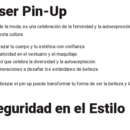
 ser Pin-Up
de la moda; es una celebración de la feminidad y la autoexpresió
sta cultura:
zar tu cuerpo y tu estética con confianza.
tividad en el vestuario y el maquillaje.
que celebra la diversidad y la autoaceptación.
eneraciones a desafiar los estándares de belleza.
brazar el pin-up puede transformar tu forma de ver la belleza y l
guridad en el Estilo