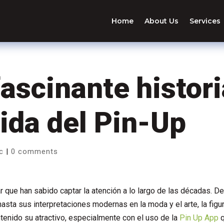
Home
About Us
Services
fascinante histor
vida del Pin-Up
ic
|
0 comments
ar que han sabido captar la atención a lo largo de las décadas. D
asta sus interpretaciones modernas en la moda y el arte, la figu
tenido su atractivo, especialmente con el uso de la
Pin Up App
q