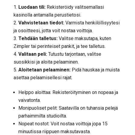
Luodaan tili:
Rekisteröidy valitsemallasi
kasinolla antamalla perustietosi.
Vahvistetaan tiedot:
Varmista henkilöllisyytesi
ja osoitteesi, jotta voit nostaa voittoja.
Tehdään talletus:
Valitse maksutapa, kuten
Zimpler tai perinteiset pankit, ja tee talletus.
Valitaan peli:
Tutustu tarjontaan, valitse
suosikkisi ja aloita pelaaminen.
Aloitetaan pelaaminen:
Pidä hauskaa ja muista
asettaa pelaamisellesi rajat.
Helppo aloittaa: Rekisteröityminen on nopeaa ja
vaivatonta.
Monipuoliset pelit: Saatavilla on tuhansia pelejä
parhaimmilta studioilta.
Nopeat nostot: Voit nostaa voittoja jopa 15
minuutissa riippuen maksutavasta.