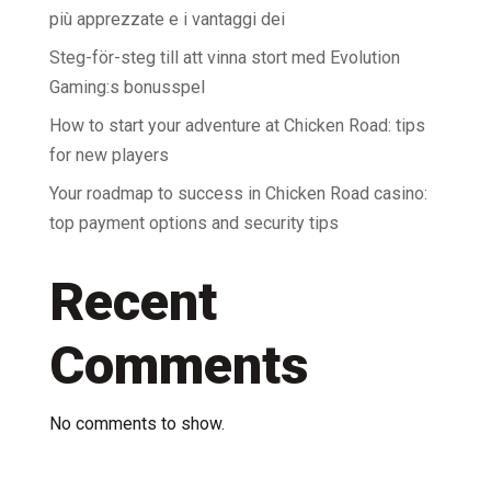
più apprezzate e i vantaggi dei
Steg-för-steg till att vinna stort med Evolution
Gaming:s bonusspel
How to start your adventure at Chicken Road: tips
for new players
Your roadmap to success in Chicken Road casino:
top payment options and security tips
Recent
Comments
No comments to show.