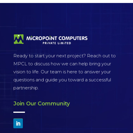
Video
Player
Ready to start your next project? Reach out to
MPCL to discuss how we can help bring your
vision to life. Our team is here to answer your
questions and guide you toward a successful
partnership.
Join Our Community