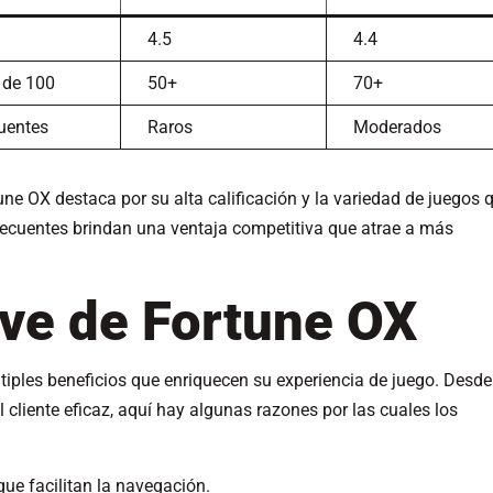
4.5
4.4
 de 100
50+
70+
uentes
Raros
Moderados
e OX destaca por su alta calificación y la variedad de juegos 
ecuentes brindan una ventaja competitiva que atrae a más
ave de Fortune OX
tiples beneficios que enriquecen su experiencia de juego. Desde
cliente eficaz, aquí hay algunas razones por las cuales los
 que facilitan la navegación.