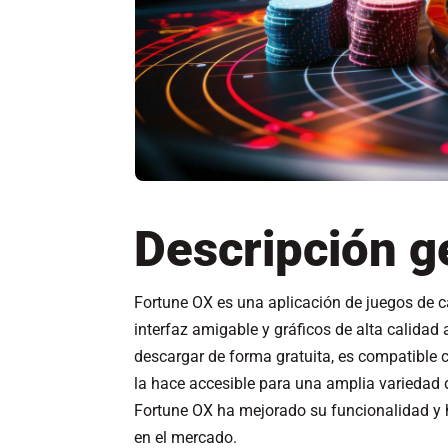
Descripción g
Fortune OX es una aplicación de juegos de 
interfaz amigable y gráficos de alta calidad
descargar de forma gratuita, es compatible c
la hace accesible para una amplia variedad 
Fortune OX ha mejorado su funcionalidad y 
en el mercado.