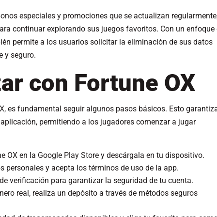
bonos especiales y promociones que se actualizan regularmente
ara continuar explorando sus juegos favoritos. Con un enfoque 
ién permite a los usuarios solicitar la eliminación de sus datos
e y seguro.
r con Fortune OX
 OX, es fundamental seguir algunos pasos básicos. Esto garantiz
 aplicación, permitiendo a los jugadores comenzar a jugar
e OX en la Google Play Store y descárgala en tu dispositivo.
s personales y acepta los términos de uso de la app.
e verificación para garantizar la seguridad de tu cuenta.
nero real, realiza un depósito a través de métodos seguros