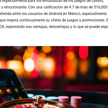
 especialmente para los entusiastas de los juegos de casino,
e y emocionante. Con una calificación de 4.7 de más de 516,000
referida entre los usuarios de Android en México, especialmente
 que mejora continuamente su oferta de juegos y promociones. 
 OX, explorando sus ventajas, desventajas y lo que se puede esp