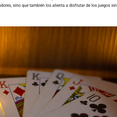
adores, sino que también los alienta a disfrutar de los juegos sin