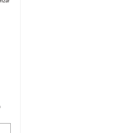
enzar
n