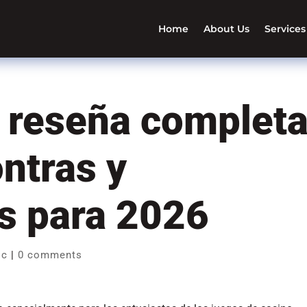
Home
About Us
Services
 reseña complet
ontras y
s para 2026
ic
|
0 comments