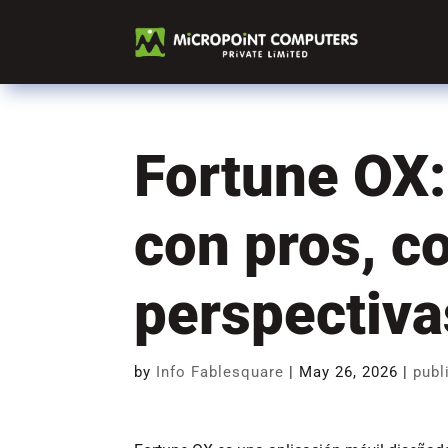
Fortune OX:
con pros, c
perspectiva
by
Info Fablesquare
|
May 26, 2026
|
publ