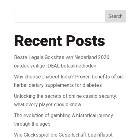
Search
Recent Posts
Beste Legale Goksites van Nederland 2026:
ontdek veilige iDEAL betaalmethoden
Why choose Diabeet India? Proven benefits of our
herbal dietary supplements for diabetes
Unlocking the secrets of online casino security:
what every player should know
The evolution of gambling A historical journey
through the ages
Wie Glücksspiel die Gesellschaft beeinflusst