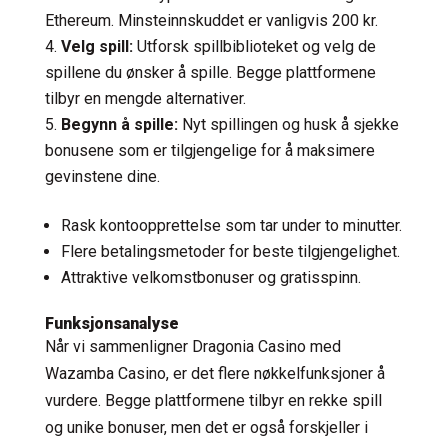
Ethereum. Minsteinnskuddet er vanligvis 200 kr.
Velg spill:
Utforsk spillbiblioteket og velg de
spillene du ønsker å spille. Begge plattformene
tilbyr en mengde alternativer.
Begynn å spille:
Nyt spillingen og husk å sjekke
bonusene som er tilgjengelige for å maksimere
gevinstene dine.
Rask kontoopprettelse som tar under to minutter.
Flere betalingsmetoder for beste tilgjengelighet.
Attraktive velkomstbonuser og gratisspinn.
Funksjonsanalyse
Når vi sammenligner Dragonia Casino med
Wazamba Casino, er det flere nøkkelfunksjoner å
vurdere. Begge plattformene tilbyr en rekke spill
og unike bonuser, men det er også forskjeller i