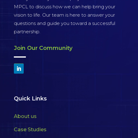
MPCL to discuss how we can help bring your
vision to life. Our team is here to answer your
questions and guide you toward a successful
partnership.
Join Our Community
Quick Links
About us
Case Studies