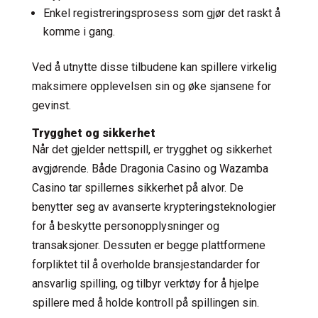
Enkel registreringsprosess som gjør det raskt å
komme i gang.
Ved å utnytte disse tilbudene kan spillere virkelig
maksimere opplevelsen sin og øke sjansene for
gevinst.
Trygghet og sikkerhet
Når det gjelder nettspill, er trygghet og sikkerhet
avgjørende. Både Dragonia Casino og Wazamba
Casino tar spillernes sikkerhet på alvor. De
benytter seg av avanserte krypteringsteknologier
for å beskytte personopplysninger og
transaksjoner. Dessuten er begge plattformene
forpliktet til å overholde bransjestandarder for
ansvarlig spilling, og tilbyr verktøy for å hjelpe
spillere med å holde kontroll på spillingen sin.