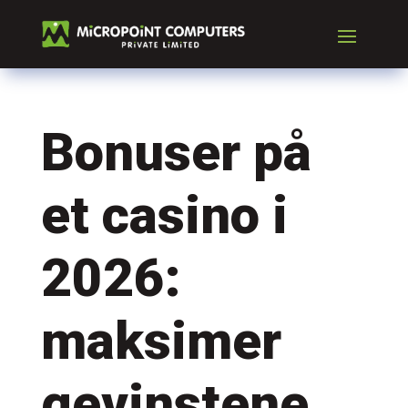
Bonuser på
et casino i
2026:
maksimer
gevinstene