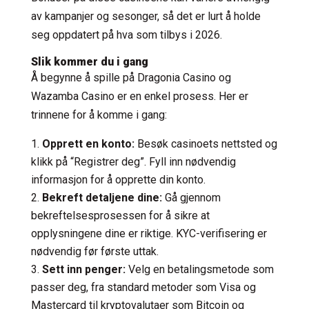
av kampanjer og sesonger, så det er lurt å holde
seg oppdatert på hva som tilbys i 2026.
Slik kommer du i gang
Å begynne å spille på Dragonia Casino og
Wazamba Casino er en enkel prosess. Her er
trinnene for å komme i gang:
Opprett en konto:
Besøk casinoets nettsted og
klikk på “Registrer deg”. Fyll inn nødvendig
informasjon for å opprette din konto.
Bekreft detaljene dine:
Gå gjennom
bekreftelsesprosessen for å sikre at
opplysningene dine er riktige. KYC-verifisering er
nødvendig før første uttak.
Sett inn penger:
Velg en betalingsmetode som
passer deg, fra standard metoder som Visa og
Mastercard til kryptovalutaer som Bitcoin og