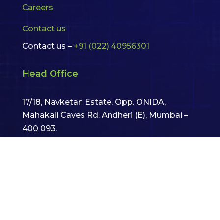
Careers
Contact us
Contact us –
+91 (022) 40956301
Head Office
17/18, Navketan Estate, Opp. ONIDA,
Mahakali Caves Rd. Andheri (E),
Mumbai –
400 093.
Email us –
sales@mpcl.in
© Copyright: Micropoint Computers Pvt Ltd.
Designed by
Fablesquare.