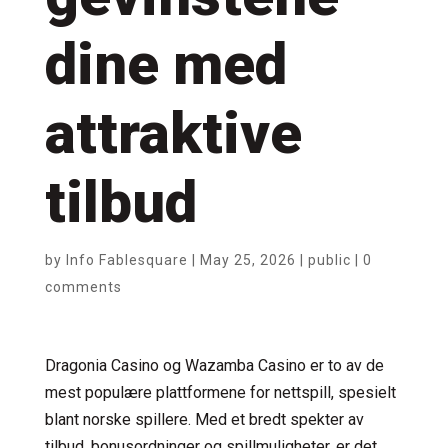
dine med
attraktive
tilbud
by
Info Fablesquare
|
May 25, 2026
|
public
|
0
comments
Dragonia Casino og Wazamba Casino er to av de
mest populære plattformene for nettspill, spesielt
blant norske spillere. Med et bredt spekter av
tilbud, bonusordninger og spillmuligheter, er det