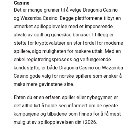
Casino
Det er mange grunner til å velge Dragonia Casino
og Wazamba Casino. Begge plattformene tilbyr en
utmerket spillopplevelse med et imponerende
utvalg av spill og generøse bonuser. I tillegg er
støtte for kryptovalutaer en stor fordel for moderne
spillere, algo muligheten for raskere uttak. Med en
enkel registreringsprosess og velfungerende
kundestøtte, er både Dragonia Casino og Wazamba
Casino gode valg for norske spillere som ønsker å
maksimere gevinstene sine.
Enten du er en erfaren spiller eller nybegynner, er
det alltid lurt å holde seg informert om de nyeste
kampanjene og tilbudene som finnes for å få mest
mulig ut av spillopplevelsen din i 2026.