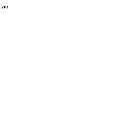
 για
α