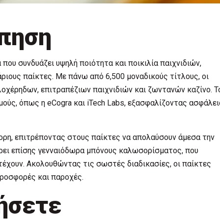
όπηση
 που συνδυάζει υψηλή ποιότητα και ποικιλία παιχνιδιών,
ιους παίκτες. Με πάνω από 6,500 μοναδικούς τίτλους, οι
λοχέρηδων, επιτραπέζιων παιχνιδιών και ζωντανών καζίνο. Τ
μούς, όπως η eCogra και iTech Labs, εξασφαλίζοντας ασφάλει
γορη, επιτρέποντας στους παίκτες να απολαύσουν άμεσα την
φέρει επίσης γενναιόδωρα μπόνους καλωσορίσματος, που
τέχουν. Ακολουθώντας τις σωστές διαδικασίες, οι παίκτες
ροσφορές και παροχές.
ήσετε