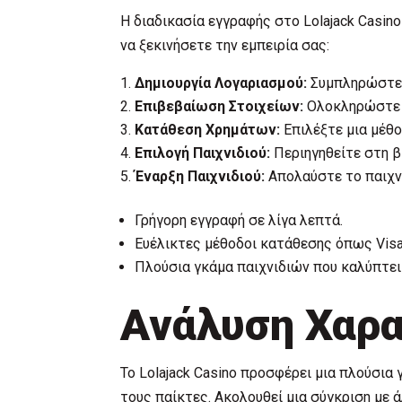
Η διαδικασία εγγραφής στο Lolajack Casin
να ξεκινήσετε την εμπειρία σας:
Δημιουργία Λογαριασμού:
Συμπληρώστε 
Επιβεβαίωση Στοιχείων:
Ολοκληρώστε τ
Κατάθεση Χρημάτων:
Επιλέξτε μια μέθο
Επιλογή Παιχνιδιού:
Περιηγηθείτε στη β
Έναρξη Παιχνιδιού:
Απολαύστε το παιχνί
Γρήγορη εγγραφή σε λίγα λεπτά.
Ευέλικτες μέθοδοι κατάθεσης όπως Visa, 
Πλούσια γκάμα παιχνιδιών που καλύπτει 
Ανάλυση Χαρ
Το Lolajack Casino προσφέρει μια πλούσια
τους παίκτες. Ακολουθεί μια σύγκριση με 