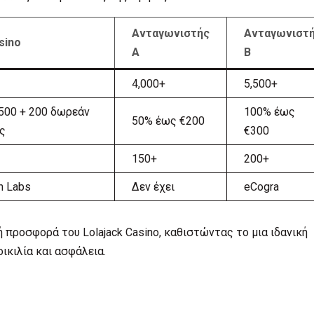
Ανταγωνιστής
Ανταγωνιστ
sino
A
B
4,000+
5,500+
500 + 200 δωρεάν
100% έως
50% έως €200
ς
€300
150+
200+
ch Labs
Δεν έχει
eCogra
ή προσφορά του Lolajack Casino, καθιστώντας το μια ιδανική
ικιλία και ασφάλεια.