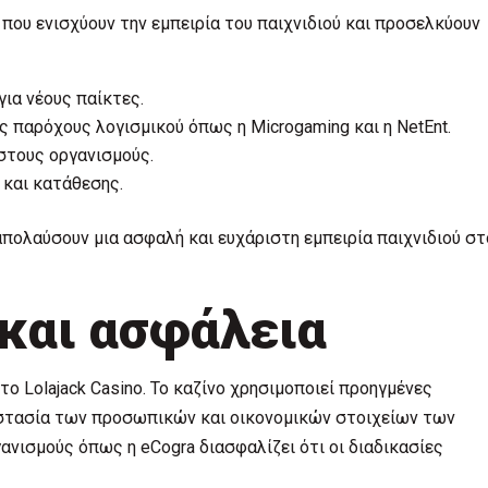
 που ενισχύουν την εμπειρία του παιχνιδιού και προσελκύουν
ια νέους παίκτες.
 παρόχους λογισμικού όπως η Microgaming και η NetEnt.
στους οργανισμούς.
 και κατάθεσης.
απολαύσουν μια ασφαλή και ευχάριστη εμπειρία παιχνιδιού στ
και ασφάλεια
ο Lolajack Casino. Το καζίνο χρησιμοποιεί προηγμένες
στασία των προσωπικών και οικονομικών στοιχείων των
ανισμούς όπως η eCogra διασφαλίζει ότι οι διαδικασίες