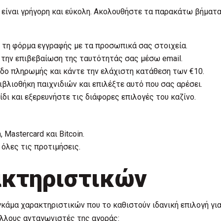
o είναι γρήγορη και εύκολη. Ακολουθήστε τα παρακάτω βήματα
τη φόρμα εγγραφής με τα προσωπικά σας στοιχεία.
ην επιβεβαίωση της ταυτότητάς σας μέσω email.
δο πληρωμής και κάντε την ελάχιστη κατάθεση των €10.
ιβλιοθήκη παιχνιδιών και επιλέξτε αυτό που σας αρέσει.
δι και εξερευνήστε τις διάφορες επιλογές του καζίνο.
Mastercard και Bitcoin.
όλες τις προτιμήσεις.
ακτηριστικών
 γκάμα χαρακτηριστικών που το καθιστούν ιδανική επιλογή γι
άλλους ανταγωνιστές της αγοράς: