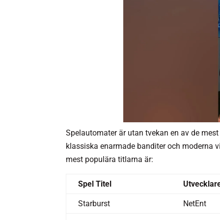
Spelautomater är utan tvekan en av de mest
klassiska enarmade banditer och moderna vi
mest populära titlarna är:
Spel Titel
Utvecklar
Starburst
NetEnt