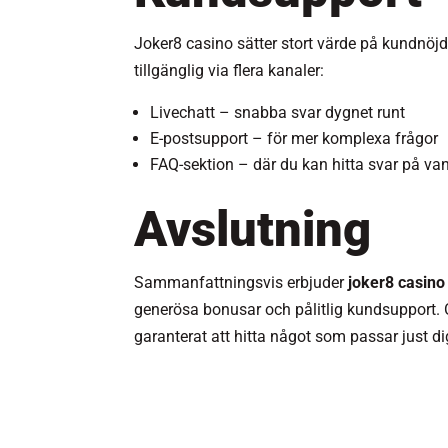
Joker8 casino sätter stort värde på kundnöj
tillgänglig via flera kanaler:
Livechatt – snabba svar dygnet runt
E-postsupport – för mer komplexa frågor
FAQ-sektion – där du kan hitta svar på van
Avslutning
Sammanfattningsvis erbjuder
joker8 casino
generösa bonusar och pålitlig kundsupport. 
garanterat att hitta något som passar just dig