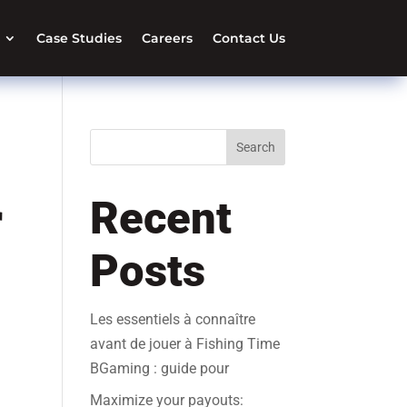
Case Studies
Careers
Contact Us
Search
r
Recent
Posts
Les essentiels à connaître
8
avant de jouer à Fishing Time
BGaming : guide pour
Maximize your payouts: