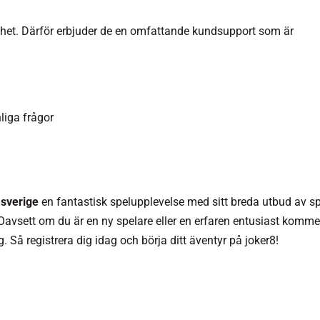
dhet. Därför erbjuder de en omfattande kundsupport som är
liga frågor
 sverige
en fantastisk spelupplevelse med sitt breda utbud av sp
Oavsett om du är en ny spelare eller en erfaren entusiast komme
. Så registrera dig idag och börja ditt äventyr på joker8!