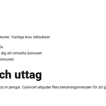
koren. Vanliga krav inkluderar:
0x
å dig att omsätta bonusen
r bonusen
ch uttag
ta in pengar. Casinoet erbjuder flera betalningsmetoder för att 