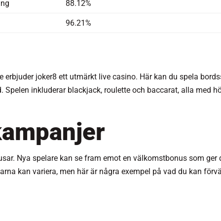
ing
88.12%
96.21%
e erbjuder joker8 ett utmärkt live casino. Här kan du spela bords
id. Spelen inkluderar blackjack, roulette och baccarat, alla med h
kampanjer
nusar. Nya spelare kan se fram emot en välkomstbonus som ger
usarna kan variera, men här är några exempel på vad du kan förv