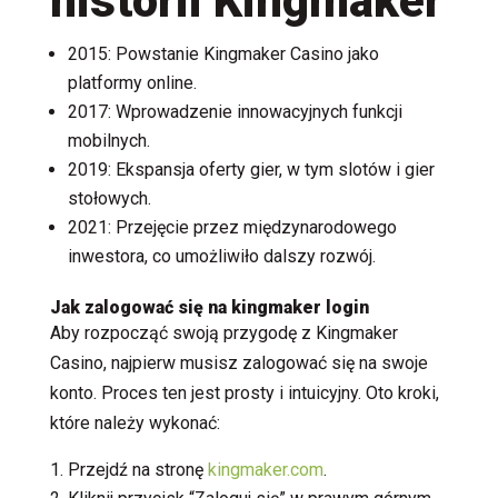
historii Kingmaker
2015: Powstanie Kingmaker Casino jako
platformy online.
2017: Wprowadzenie innowacyjnych funkcji
mobilnych.
2019: Ekspansja oferty gier, w tym slotów i gier
stołowych.
2021: Przejęcie przez międzynarodowego
inwestora, co umożliwiło dalszy rozwój.
Jak zalogować się na kingmaker login
Aby rozpocząć swoją przygodę z Kingmaker
Casino, najpierw musisz zalogować się na swoje
konto. Proces ten jest prosty i intuicyjny. Oto kroki,
które należy wykonać:
Przejdź na stronę
kingmaker.com
.