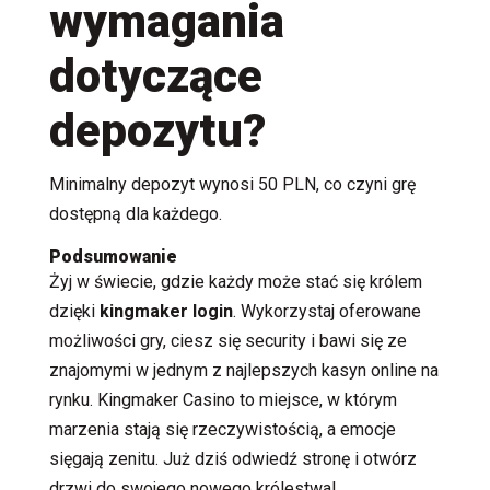
wymagania
dotyczące
depozytu?
Minimalny depozyt wynosi 50 PLN, co czyni grę
dostępną dla każdego.
Podsumowanie
Żyj w świecie, gdzie każdy może stać się królem
dzięki
kingmaker login
. Wykorzystaj oferowane
możliwości gry, ciesz się security i bawi się ze
znajomymi w jednym z najlepszych kasyn online na
rynku. Kingmaker Casino to miejsce, w którym
marzenia stają się rzeczywistością, a emocje
sięgają zenitu. Już dziś odwiedź stronę i otwórz
drzwi do swojego nowego królestwa!