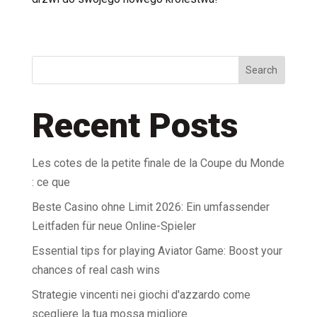
Search
Recent Posts
Les cotes de la petite finale de la Coupe du Monde
: ce que
Beste Casino ohne Limit 2026: Ein umfassender
Leitfaden für neue Online-Spieler
Essential tips for playing Aviator Game: Boost your
chances of real cash wins
Strategie vincenti nei giochi d'azzardo come
scegliere la tua mossa migliore