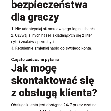
bezpieczeństwa
dla graczy
Nie udostępniaj nikomu swojego loginu i hasła.
Używaj silnych haseł, składających się z liter,
cyfr i znaków specjalnych.
Regularnie zmieniaj hasło do swojego konta.
Często zadawane pytania
Jak mogę
skontaktować się
z obsługą klienta?
Obsługa klienta jest dostępna 24/7 przez czat na