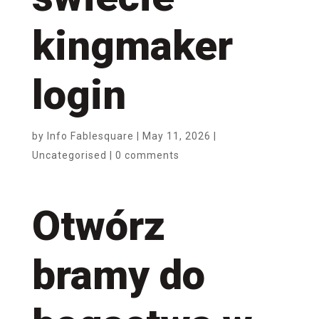
kingmaker
login
by
Info Fablesquare
|
May 11, 2026
|
Uncategorised
|
0 comments
Otwórz
bramy do