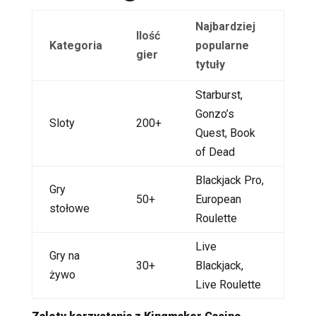
Najbardziej
Ilość
Kategoria
popularne
gier
tytuły
Starburst,
Gonzo’s
Sloty
200+
Quest, Book
of Dead
Blackjack Pro,
Gry
50+
European
stołowe
Roulette
Live
Gry na
30+
Blackjack,
żywo
Live Roulette