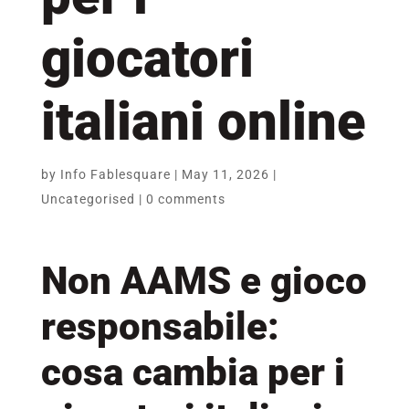
giocatori
italiani online
by
Info Fablesquare
|
May 11, 2026
|
Uncategorised
|
0 comments
Non AAMS e gioco
responsabile:
cosa cambia per i