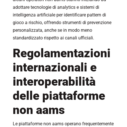
adottare tecnologie di analytics e sistemi di
intelligenza artificiale per identificare pattern di
gioco a rischio, offrendo strumenti di prevenzione
personalizzata, anche se in modo meno
standardizzato rispetto ai canali ufficiali.
Regolamentazioni
internazionali e
interoperabilità
delle piattaforme
non aams
Le piattaforme non aams operano frequentemente