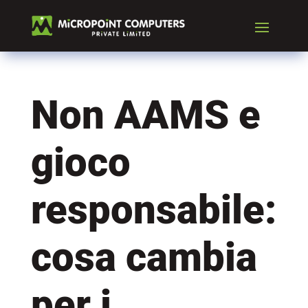
Non AAMS e
gioco
responsabile:
cosa cambia
per i