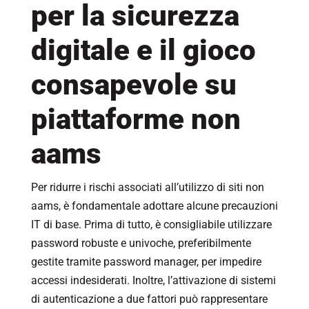
per la sicurezza
digitale e il gioco
consapevole su
piattaforme non
aams
Per ridurre i rischi associati all’utilizzo di siti non
aams, è fondamentale adottare alcune precauzioni
IT di base. Prima di tutto, è consigliabile utilizzare
password robuste e univoche, preferibilmente
gestite tramite password manager, per impedire
accessi indesiderati. Inoltre, l’attivazione di sistemi
di autenticazione a due fattori può rappresentare