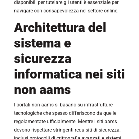
disponibili per tutelare gli utenti è essenziale per
navigare con consapevolezza nel settore online.
Architettura del
sistema e
sicurezza
informatica nei siti
non aams
I portali non aams si basano su infrastrutture
tecnologiche che spesso differiscono da quelle
regolamentate ufficialmente. Mentre i siti aams
devono rispettare stringenti requisiti di sicurezza,
inclusi protocolli di crittografia avanzati e sistemi