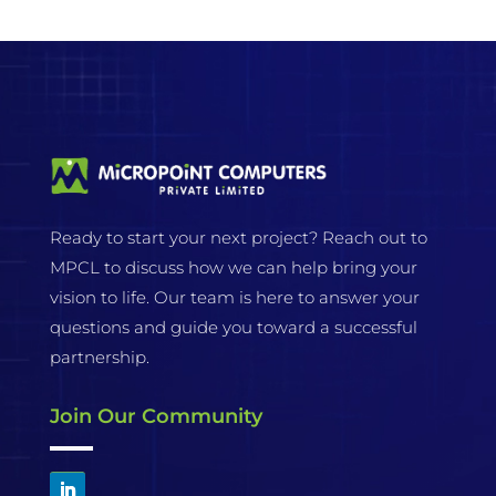
Ready to start your next project? Reach out to
MPCL to discuss how we can help bring your
vision to life. Our team is here to answer your
questions and guide you toward a successful
partnership.
Join Our Community