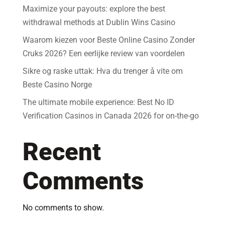
Maximize your payouts: explore the best
withdrawal methods at Dublin Wins Casino
Waarom kiezen voor Beste Online Casino Zonder
Cruks 2026? Een eerlijke review van voordelen
Sikre og raske uttak: Hva du trenger å vite om
Beste Casino Norge
The ultimate mobile experience: Best No ID
Verification Casinos in Canada 2026 for on-the-go
Recent
Comments
No comments to show.