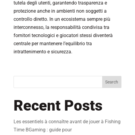
tutela degli utenti, garantendo trasparenza e
protezione anche in ambienti non soggetti a
controllo diretto. In un ecosistema sempre più
interconnesso, la responsabilità condivisa tra
fornitori tecnologici e giocatori stessi diventerà
centrale per mantenere l’equilibrio tra
intrattenimento e sicurezza.
Search
Recent Posts
Les essentiels à connaître avant de jouer à Fishing
Time BGaming : guide pour