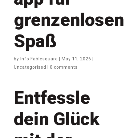
grenzenlosen
Spaß
by
Info Fablesquare
|
May 11, 2026
|
Uncategorised
|
0 comments
Entfessle
dein Glück