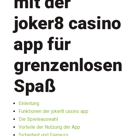
mit der
joker8 casino
app für
grenzenlosen
Spaß
Einleitung
Funktionen der joker8 casino app
Die Spieleauswahl
Vorteile der Nutzung der App
Sicherheit und Fairness