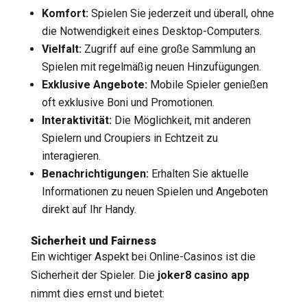
Komfort:
Spielen Sie jederzeit und überall, ohne
die Notwendigkeit eines Desktop-Computers.
Vielfalt:
Zugriff auf eine große Sammlung an
Spielen mit regelmäßig neuen Hinzufügungen.
Exklusive Angebote:
Mobile Spieler genießen
oft exklusive Boni und Promotionen.
Interaktivität:
Die Möglichkeit, mit anderen
Spielern und Croupiers in Echtzeit zu
interagieren.
Benachrichtigungen:
Erhalten Sie aktuelle
Informationen zu neuen Spielen und Angeboten
direkt auf Ihr Handy.
Sicherheit und Fairness
Ein wichtiger Aspekt bei Online-Casinos ist die
Sicherheit der Spieler. Die
joker8 casino app
nimmt dies ernst und bietet: