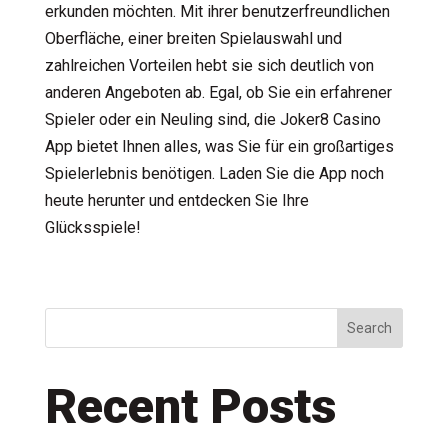
erkunden möchten. Mit ihrer benutzerfreundlichen
Oberfläche, einer breiten Spielauswahl und
zahlreichen Vorteilen hebt sie sich deutlich von
anderen Angeboten ab. Egal, ob Sie ein erfahrener
Spieler oder ein Neuling sind, die Joker8 Casino
App bietet Ihnen alles, was Sie für ein großartiges
Spielerlebnis benötigen. Laden Sie die App noch
heute herunter und entdecken Sie Ihre
Glücksspiele!
Search
Recent Posts