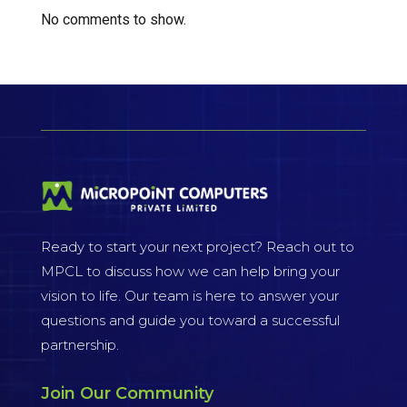
No comments to show.
Video
Player
Ready to start your next project? Reach out to
MPCL to discuss how we can help bring your
vision to life. Our team is here to answer your
questions and guide you toward a successful
partnership.
Join Our Community