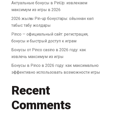
Актуальные бонусы в PinUp: извлекаем
максимум из игры в 2026
2026 жылғы Pin-up бонустары: ойыннан көп
табыс табу жолдары
Pinco — официальный сайт: регистрация,
бонусы и быстрый доступ к играм
Бонусы от Pinco casino в 2026 году: как
извлечь максимум из игры
Бонусы в Pinco в 2026 году: как максимально
эффективно использовать возможности игры
Recent
Comments