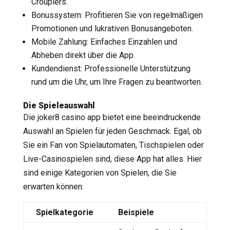
Croupiers.
Bonussystem: Profitieren Sie von regelmäßigen
Promotionen und lukrativen Bonusangeboten.
Mobile Zahlung: Einfaches Einzahlen und
Abheben direkt über die App.
Kundendienst: Professionelle Unterstützung
rund um die Uhr, um Ihre Fragen zu beantworten.
Die Spieleauswahl
Die joker8 casino app bietet eine beeindruckende
Auswahl an Spielen für jeden Geschmack. Egal, ob
Sie ein Fan von Spielautomaten, Tischspielen oder
Live-Casinospielen sind, diese App hat alles. Hier
sind einige Kategorien von Spielen, die Sie
erwarten können:
Spielkategorie
Beispiele