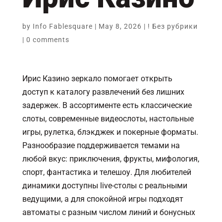
by
Info Fablesquare
|
May 8, 2026
|
! Без рубрики
|
0 comments
Ирис Казино зеркало помогает открыть
доступ к каталогу развлечений без лишних
задержек. В ассортименте есть классические
слоты, современные видеослоты, настольные
игры, рулетка, блэкджек и покерные форматы.
Разнообразие поддерживается темами на
любой вкус: приключения, фрукты, мифология,
спорт, фантастика и телешоу. Для любителей
динамики доступны live-столы с реальными
ведущими, а для спокойной игры подходят
автоматы с разным числом линий и бонусных