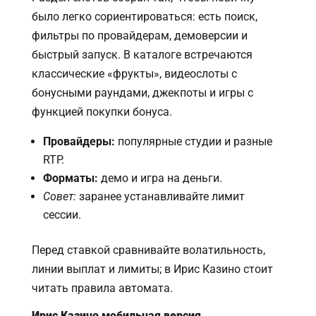
было легко сориентироваться: есть поиск,
фильтры по провайдерам, демоверсии и
быстрый запуск. В каталоге встречаются
классические «фрукты», видеослоты с
бонусными раундами, джекпоты и игры с
функцией покупки бонуса.
Провайдеры:
популярные студии и разные
RTP.
Форматы:
демо и игра на деньги.
Совет:
заранее устанавливайте лимит
сессии.
Перед ставкой сравнивайте волатильность,
линии выплат и лимиты; в Ирис Казино стоит
читать правила автомата.
Ирис Казино мобильная версия