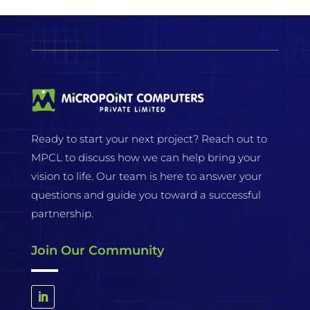
Ready to start your next project? Reach out to
MPCL to discuss how we can help bring your
vision to life. Our team is here to answer your
questions and guide you toward a successful
partnership.
Join Our Community