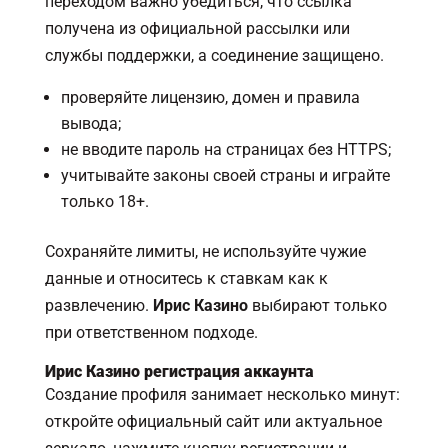
переходом важно убедиться, что ссылка
получена из официальной рассылки или
службы поддержки, а соединение защищено.
проверяйте лицензию, домен и правила
вывода;
не вводите пароль на страницах без HTTPS;
учитывайте законы своей страны и играйте
только 18+.
Сохраняйте лимиты, не используйте чужие
данные и относитесь к ставкам как к
развлечению.
Ирис Казино
выбирают только
при ответственном подходе.
Ирис Казино регистрация аккаунта
Создание профиля занимает несколько минут:
откройте официальный сайт или актуальное