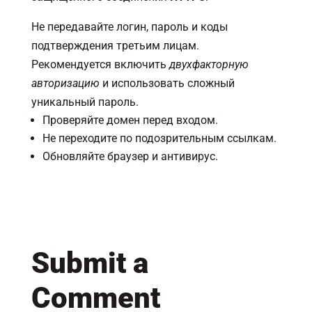
Не передавайте логин, пароль и коды
подтверждения третьим лицам.
Рекомендуется включить
двухфакторную
авторизацию
и использовать сложный
уникальный пароль.
Проверяйте домен перед входом.
Не переходите по подозрительным ссылкам.
Обновляйте браузер и антивирус.
Submit a
Comment