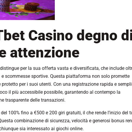
bet Casino degno d
re attenzione
distingue per la sua offerta vasta e diversificata, che include olt
ci e scommesse sportive. Questa piattaforma non solo promette
rotetto per i suoi utenti. Con una registrazione rapida e sempli
oco il più accessibile possibile, garantendo al contempo la
ne trasparente delle transazioni.
del 100% fino a €500 e 200 giri gratuiti, il che rende l’inizio del 
Questa combinazione di sicurezza, velocità e generosi bonus re
hiunque sia interessato ai giochi online.