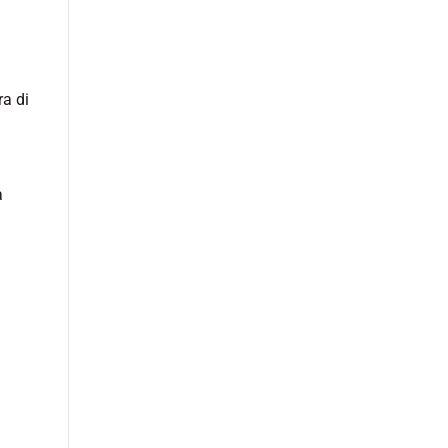
ra di
à