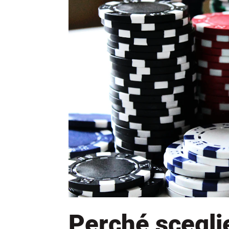
Perché scegli