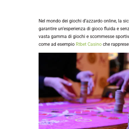
Nel mondo dei giochi d’azzardo online, la si
garantire un’esperienza di gioco fluida e sen
vasta gamma di giochi e scommesse sportive
come ad esempio
Rtbet Casino
che rappresen