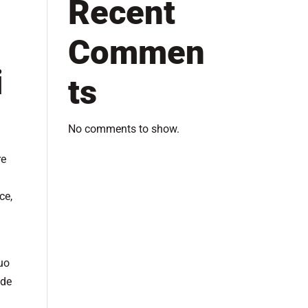
Recent
Commen
i
ts
No comments to show.
re
ce,
tuo
nde