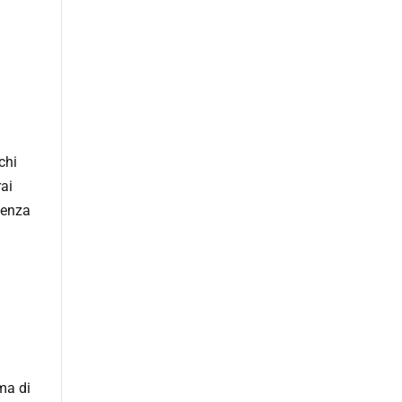
chi
rai
 senza
ima di