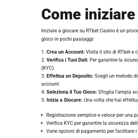
Come iniziare
Iniziare a giocare su RTbet Casino è un proc
gioco in pochi passaggi:
Crea un Account:
Visita il sito di RTbet e
Verifica i Tuoi Dati:
Per garantire la sicure
(KYC).
Effettua un Deposito:
Scegli un metodo di 
account.
Seleziona il Tuo Gioco:
Sfoglia l’ampia sce
Inizia a Giocare:
Una volta che hai effettua
Registrazione semplice e veloce per una 
Verifica KYC per garantire la sicurezza dell
Varie opzioni di pagamento per facilitare i 