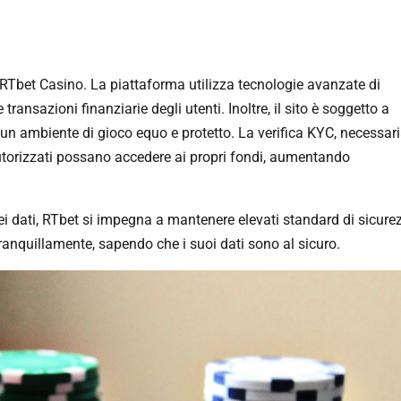
di RTbet Casino. La piattaforma utilizza tecnologie avanzate di
e transazioni finanziarie degli utenti. Inoltre, il sito è soggetto a
n ambiente di gioco equo e protetto. La verifica KYC, necessari
 autorizzati possano accedere ai propri fondi, aumentando
i dati, RTbet si impegna a mantenere elevati standard di sicure
anquillamente, sapendo che i suoi dati sono al sicuro.