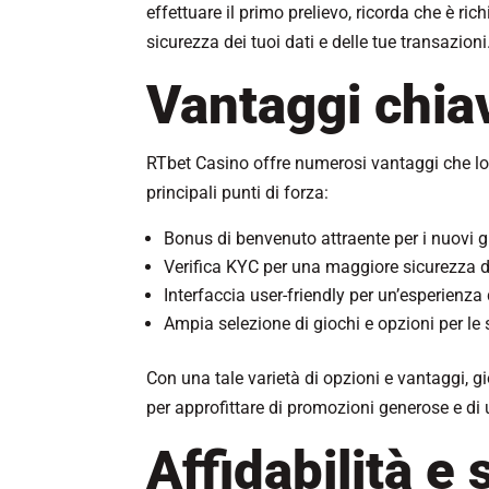
effettuare il primo prelievo, ricorda che è ri
sicurezza dei tuoi dati e delle tue transazioni
Vantaggi chia
RTbet Casino offre numerosi vantaggi che lo r
principali punti di forza:
Bonus di benvenuto attraente per i nuovi g
Verifica KYC per una maggiore sicurezza d
Interfaccia user-friendly per un’esperienza 
Ampia selezione di giochi e opzioni per l
Con una tale varietà di opzioni e vantaggi, 
per approfittare di promozioni generose e di 
Affidabilità e