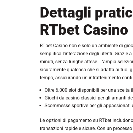
Dettagli prati
RTbet Casino
RTbet Casino non è solo un ambiente di gioc
semplifica l’interazione degli utenti. Grazie 
minuti, senza lunghe attese. L’ampia selezione
sicuramente qualcosa che si adatta ai tuoi gus
tempo, assicurando un intrattenimento cont
Oltre 6.000 slot disponibili per una scelta i
Giochi da casinò classici per gli amanti del
Scommesse sportive per gli appassionati d
Le opzioni di pagamento su RTbet includono me
transazioni rapide e sicure. Con un processo d