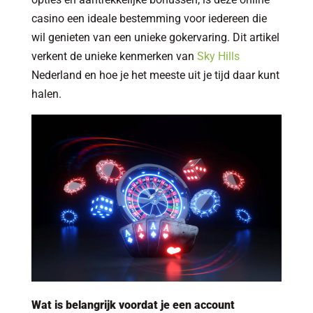
casino een ideale bestemming voor iedereen die
wil genieten van een unieke gokervaring. Dit artikel
verkent de unieke kenmerken van
Sky Hills
Nederland en hoe je het meeste uit je tijd daar kunt
halen.
Wat is belangrijk voordat je een account