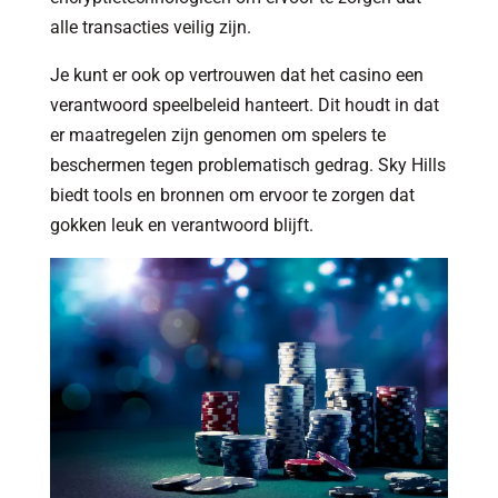
alle transacties veilig zijn.
Je kunt er ook op vertrouwen dat het casino een
verantwoord speelbeleid hanteert. Dit houdt in dat
er maatregelen zijn genomen om spelers te
beschermen tegen problematisch gedrag. Sky Hills
biedt tools en bronnen om ervoor te zorgen dat
gokken leuk en verantwoord blijft.