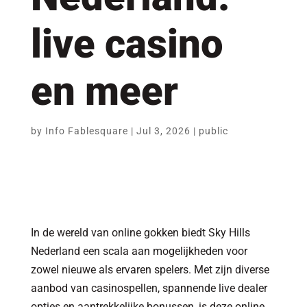
live casino
en meer
by
Info Fablesquare
|
Jul 3, 2026
|
public
In de wereld van online gokken biedt Sky Hills
Nederland een scala aan mogelijkheden voor
zowel nieuwe als ervaren spelers. Met zijn diverse
aanbod van casinospellen, spannende live dealer
opties en aantrekkelijke bonussen, is deze online