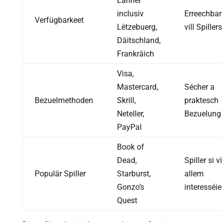
Länner
inclusiv
Erreechbar 
Verfügbarkeet
Lëtzebuerg,
vill Spillers
Däitschland,
Frankräich
Visa,
Mastercard,
Sécher a
Bezuelmethoden
Skrill,
praktesch
Neteller,
Bezuelung
PayPal
Book of
Dead,
Spiller si v
Populär Spiller
Starburst,
allem
Gonzo’s
interesséie
Quest