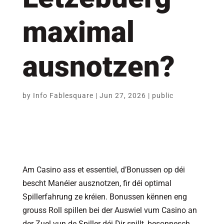
maximal
ausnotzen?
by
Info Fablesquare
|
Jun 27, 2026
|
public
Am Casino ass et essentiel, d’Bonussen op déi
bescht Manéier ausznotzen, fir déi optimal
Spillerfahrung ze kréien. Bonussen kënnen eng
grouss Roll spillen bei der Auswiel vum Casino an
der Zuel vun de Spiller déi Dir spillt, besonnesch