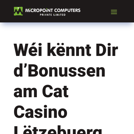
Wéi kënnt Dir
d’Bonussen
am Cat
Casino
Lëtzebuerg