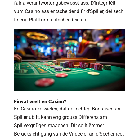
fair a verantwortungsbewosst ass. D’Integritéit
vum Casino ass entscheidend fir d’Spiller, déi sech
fir eng Plattform entscheedéieren.
Firwat wielt en Casino?
En Casino ze wielen, dat déi richteg Bonussen an
Spiller ubitt, kann eng grouss Differenz am
Spillvergnügen maachen. Dir sollt ëmmer
Berücksichtigung vun de Virdeeler an d’Sécherheet