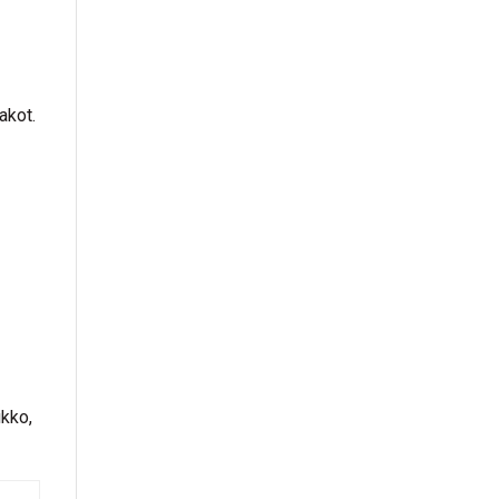
akot.
ukko,