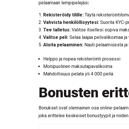
pelaamaan lempipelejäsi.
Rekisteröidy tilille:
Täytä rekisteröintiloma
Vahvista henkilöllisyytesi:
Suorita KYC-pr
Tee talletus:
Valitse itsellesi sopiva maksu
Valitse peli:
Selaa laajaa pelivalikoimaa ja 
Aloita pelaaminen:
Nauti pelaamisesta ja 
Helppo ja nopea rekisteröinti prosessi
Monipuolinen maksutapavalikoima
Mahdollisuus pelata yli 4 000 peliä
Bonusten eritt
Bonukset ovat olennainen osa online-pelaamis
joka erittelee keskeiset bonustyypit ja niide