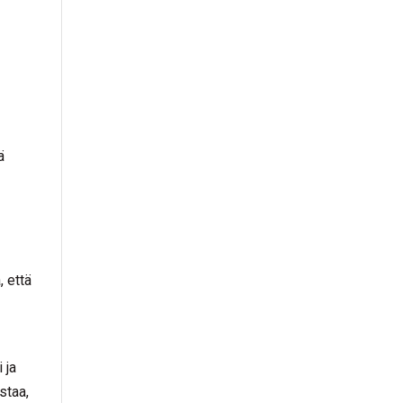
ä
, että
 ja
staa,