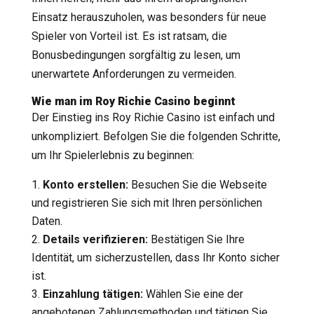
Einsatz herauszuholen, was besonders für neue
Spieler von Vorteil ist. Es ist ratsam, die
Bonusbedingungen sorgfältig zu lesen, um
unerwartete Anforderungen zu vermeiden.
Wie man im Roy Richie Casino beginnt
Der Einstieg ins Roy Richie Casino ist einfach und
unkompliziert. Befolgen Sie die folgenden Schritte,
um Ihr Spielerlebnis zu beginnen:
Konto erstellen:
Besuchen Sie die Webseite
und registrieren Sie sich mit Ihren persönlichen
Daten.
Details verifizieren:
Bestätigen Sie Ihre
Identität, um sicherzustellen, dass Ihr Konto sicher
ist.
Einzahlung tätigen:
Wählen Sie eine der
angebotenen Zahlungsmethoden und tätigen Sie