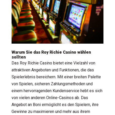
Warum Sie das Roy Richie Casino wählen
sollten
Das Roy Richie Casino bietet eine Vielzahl von
attraktiven Angeboten und Funktionen, die das
Spielerlebnis bereichern. Mit einer breiten Palette
von Spielen, sicheren Zahlungsmethoden und
einem hervorragenden Kundenservice hebt es sich
von vielen anderen Online-Casinos ab. Das
Angebot an Boni ermöglicht es den Spielern, ihre
Gewinne zu maximieren und mehr aus ihrem