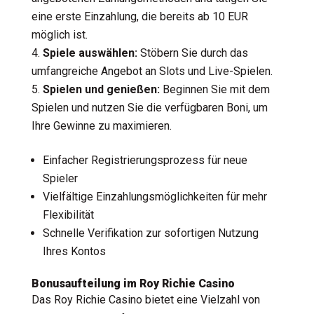
eine erste Einzahlung, die bereits ab 10 EUR
möglich ist.
Spiele auswählen:
Stöbern Sie durch das
umfangreiche Angebot an Slots und Live-Spielen.
Spielen und genießen:
Beginnen Sie mit dem
Spielen und nutzen Sie die verfügbaren Boni, um
Ihre Gewinne zu maximieren.
Einfacher Registrierungsprozess für neue
Spieler
Vielfältige Einzahlungsmöglichkeiten für mehr
Flexibilität
Schnelle Verifi­kation zur sofortigen Nutzung
Ihres Kontos
Bonusaufteilung im Roy Richie Casino
Das Roy Richie Casino bietet eine Vielzahl von