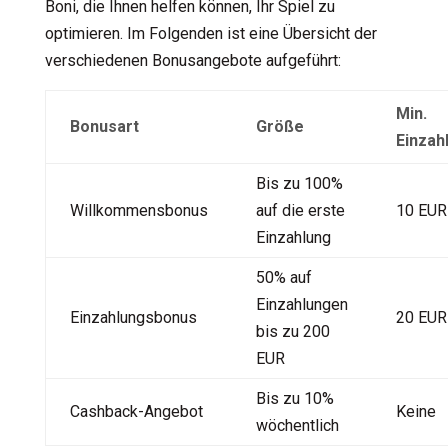
Boni, die Ihnen helfen können, Ihr Spiel zu
optimieren. Im Folgenden ist eine Übersicht der
verschiedenen Bonusangebote aufgeführt:
Min.
Bonusart
Größe
Einzah
Bis zu 100%
Willkommensbonus
auf die erste
10 EUR
Einzahlung
50% auf
Einzahlungen
Einzahlungsbonus
20 EUR
bis zu 200
EUR
Bis zu 10%
Cashback-Angebot
Keine
wöchentlich