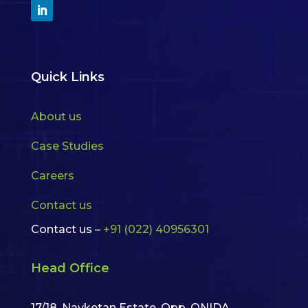
Quick Links
About us
Case Studies
Careers
Contact us
Contact us –
+91 (022) 40956301
Head Office
17/18, Navketan Estate, Opp. ONIDA,