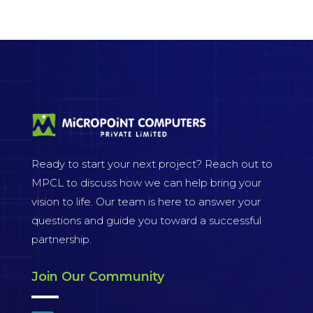
Video
Player
Ready to start your next project? Reach out to
MPCL to discuss how we can help bring your
vision to life. Our team is here to answer your
questions and guide you toward a successful
partnership.
Join Our Community