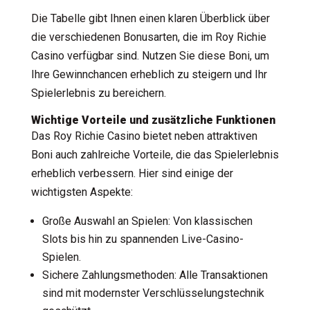
Die Tabelle gibt Ihnen einen klaren Überblick über
die verschiedenen Bonusarten, die im Roy Richie
Casino verfügbar sind. Nutzen Sie diese Boni, um
Ihre Gewinnchancen erheblich zu steigern und Ihr
Spielerlebnis zu bereichern.
Wichtige Vorteile und zusätzliche Funktionen
Das Roy Richie Casino bietet neben attraktiven
Boni auch zahlreiche Vorteile, die das Spielerlebnis
erheblich verbessern. Hier sind einige der
wichtigsten Aspekte:
Große Auswahl an Spielen: Von klassischen
Slots bis hin zu spannenden Live-Casino-
Spielen.
Sichere Zahlungsmethoden: Alle Transaktionen
sind mit modernster Verschlüsselungstechnik